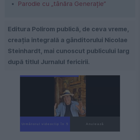
Parodie cu „tânăra Generație”
Editura Polirom publică, de ceva vreme,
creația integrală a gânditorului Nicolae
Steinhardt, mai cunoscut publicului larg
după titlul Jurnalul fericirii.
Următorul videoclip în 3
Anulează