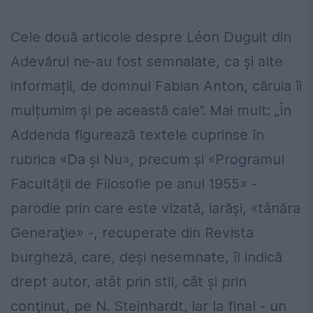
Cele două articole despre Léon Duguit din
Adevărul ne-au fost semnalate, ca şi alte
informații, de domnul Fabian Anton, căruia îi
mulțumim şi pe această cale”. Mai mult: „În
Addenda figurează textele cuprinse în
rubrica «Da şi Nu», precum şi «Programul
Facultății de Filosofie pe anul 1955» -
parodie prin care este vizată, iarăşi, «tânăra
Generaţie» -, recuperate din Revista
burgheză, care, deşi nesemnate, îl indică
drept autor, atât prin stil, cât şi prin
conţinut, pe N. Steinhardt, iar la final - un