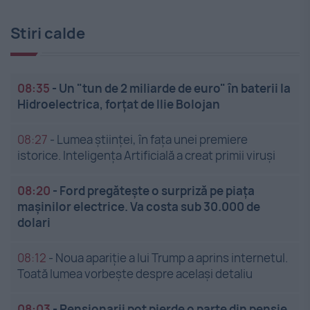
Stiri calde
08:35
-
Un "tun de 2 miliarde de euro" în baterii la
Hidroelectrica, forțat de Ilie Bolojan
08:27
-
Lumea științei, în fața unei premiere
istorice. Inteligența Artificială a creat primii viruși
08:20
-
Ford pregătește o surpriză pe piața
mașinilor electrice. Va costa sub 30.000 de
dolari
08:12
-
Noua apariție a lui Trump a aprins internetul.
Toată lumea vorbește despre același detaliu
08:03
-
Pensionarii pot pierde o parte din pensie.