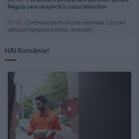
Regula care se aplică în cazul datoriilor
07:55
-
Controale pe drumurile naționale. Cei care
vând pe marginea șoselei, amendați
HAI România!