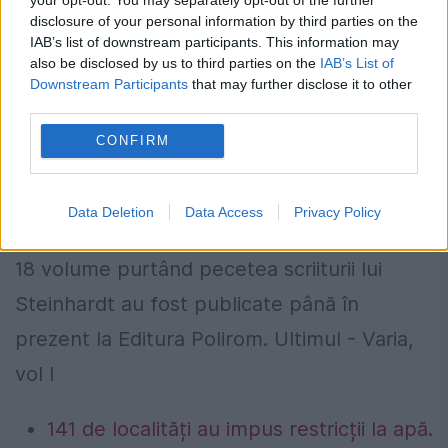
disclosure of your personal information by third parties on the
IAB’s list of downstream participants. This information may
also be disclosed by us to third parties on the
IAB’s List of
Downstream Participants
that may further disclose it to other
third parties.
CONFIRM
Data Deletion
Data Access
Privacy Policy
18 volume purtând pecetea scriiturii lui
Steinhardt au fost publicate până în
prezent la Editura Polirom. Ultimul - Varia,
vol I
141 de localități au impus restricții la apă.