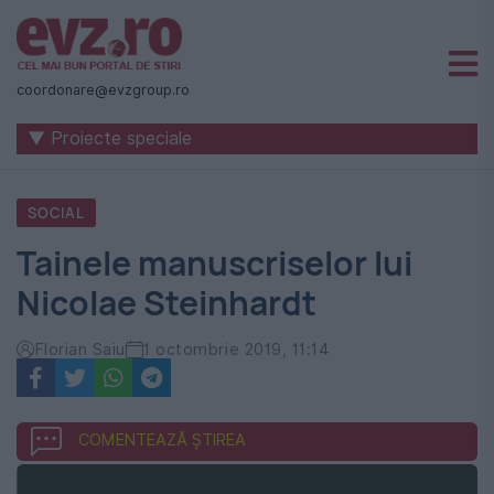
Știri
naționale
coordonare@evzgroup.ro
și
▼ Proiecte speciale
internaționale
|
SOCIAL
România
Tainele manuscriselor lui
-
Nicolae Steinhardt
Evenimentul
Zilei
Florian Saiu
1 octombrie 2019, 11:14
COMENTEAZĂ ȘTIREA