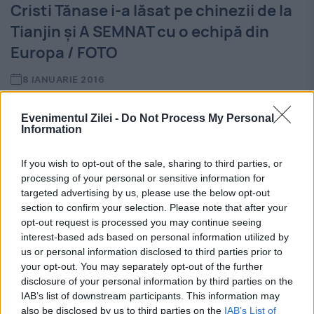
Cristi Tănase i-a lăsat pe chinezii de la
Tianjin și A SEMNAT cu o echipă din
Europa / FOTO
8 IANUARIE 2016
Cristi Tănase s-a înteles, astăzi, cu formația
Evenimentul Zilei -
Do Not Process My Personal
Information
Sivasspor (Turcia), după ce s-a despărțit de
chinezii de la Tianjin Teda, grupare în care
If you wish to opt-out of the sale, sharing to third parties, or
processing of your personal or sensitive information for
românul nu s-a putu adapta. În vârstă de...
targeted advertising by us, please use the below opt-out
section to confirm your selection. Please note that after your
opt-out request is processed you may continue seeing
interest-based ads based on personal information utilized by
us or personal information disclosed to third parties prior to
your opt-out. You may separately opt-out of the further
disclosure of your personal information by third parties on the
IAB’s list of downstream participants. This information may
also be disclosed by us to third parties on the
IAB’s List of