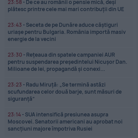
23:58
-
De ce au românii o pensie mică, deși
plătesc printre cele mai mari contribuții din UE
23:43
-
Seceta de pe Dunăre aduce câștiguri
uriașe pentru Bulgaria. România importă masiv
energie de la vecini
23:30
-
Rețeaua din spatele campaniei AUR
pentru suspendarea președintelui Nicușor Dan.
Milioane de lei, propagandă și conexi...
23:23
-
Radu Miruță: „Se termină astăzi
scufundarea celor două barje, sunt măsuri de
siguranţă”
23:14
-
SUA intensifică presiunea asupra
Moscovei. Senatorii americani au aprobat noi
sancțiuni majore împotriva Rusiei