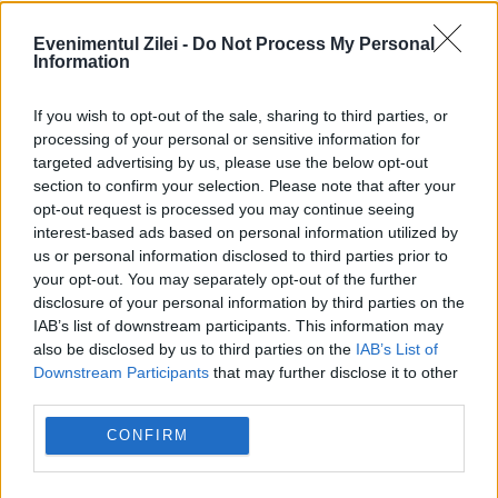
Evenimentul Zilei -
Do Not Process My Personal
Information
Testul la gheață decide cine poate
If you wish to opt-out of the sale, sharing to third parties, or
practica sporturi acvatice
processing of your personal or sensitive information for
targeted advertising by us, please use the below opt-out
13 DECEMBRIE 2014
section to confirm your selection. Please note that after your
opt-out request is processed you may continue seeing
Urticaria la frig este una dintre reacţiile
interest-based ads based on personal information utilized by
us or personal information disclosed to third parties prior to
cutanate anormale, care se manifestă prin
your opt-out. You may separately opt-out of the further
apariţia de leziuni după expunerea la vânt,
disclosure of your personal information by third parties on the
IAB’s list of downstream participants. This information may
după băi în apă rece, după consumul de
also be disclosed by us to third parties on the
IAB’s List of
Downstream Participants
that may further disclose it to other
băuturi reci...
third parties.
CONFIRM