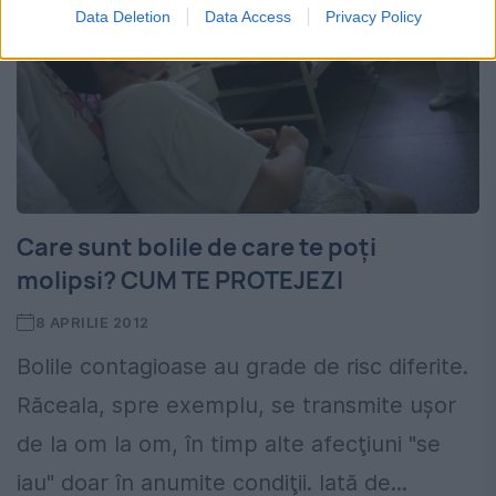
Data Deletion
Data Access
Privacy Policy
Care sunt bolile de care te poţi
molipsi? CUM TE PROTEJEZI
8 APRILIE 2012
Bolile contagioase au grade de risc diferite.
Răceala, spre exemplu, se transmite uşor
de la om la om, în timp alte afecţiuni "se
iau" doar în anumite condiţii. Iată de...