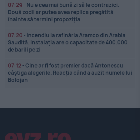
07:29
-
Nu e cea mai bună zi să le contrazici.
Două zodii ar putea avea replica pregătită
înainte să termini propoziția
07:20
-
Incendiu la rafinăria Aramco din Arabia
Saudită. Instalația are o capacitate de 400.000
de barili pe zi
07:12
-
Cine ar fi fost premier dacă Antonescu
câștiga alegerile. Reacția când a auzit numele lui
Bolojan
Linkuri utile