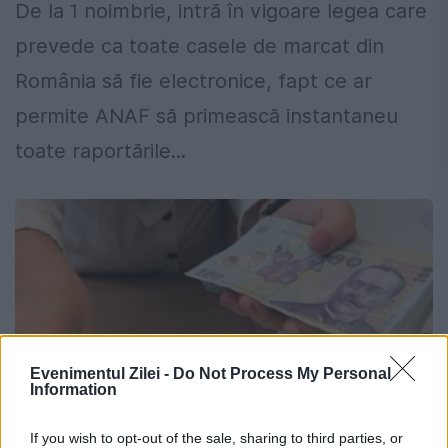
De la 1 noimbrie, intră în vigoare legea care
prevede ca toate casele de marcat din
România să fie electronice, fapt ce ar
permite ANAF să primească instantaneu
toate raportările...
Evenimentul Zilei -
Do Not Process My Personal
Information
If you wish to opt-out of the sale, sharing to third parties, or