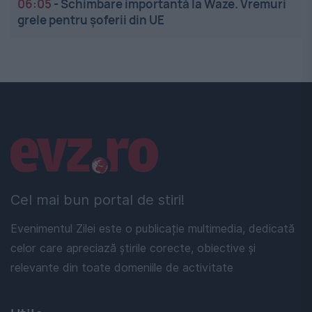
06:05
-
Schimbare importantă la Waze. Vremuri
grele pentru șoferii din UE
Linkuri utile
Cel mai bun portal de stiri!
Evenimentul Zilei este o publicație multimedia, dedicată
celor care apreciază știrile corecte, obiective și
relevante din toate domeniile de activitate