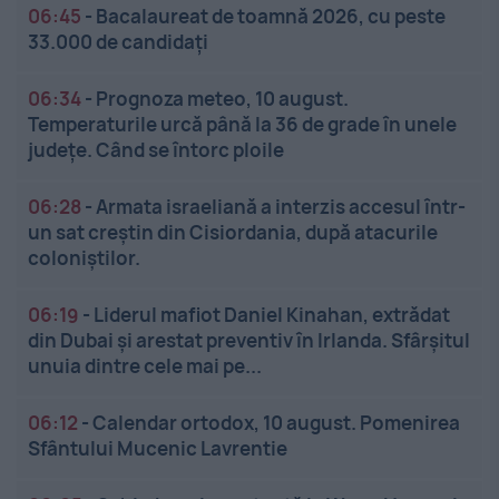
06:45
-
Bacalaureat de toamnă 2026, cu peste
33.000 de candidați
06:34
-
Prognoza meteo, 10 august.
Temperaturile urcă până la 36 de grade în unele
județe. Când se întorc ploile
06:28
-
Armata israeliană a interzis accesul într-
un sat creștin din Cisiordania, după atacurile
coloniștilor.
06:19
-
Liderul mafiot Daniel Kinahan, extrădat
din Dubai și arestat preventiv în Irlanda. Sfârșitul
unuia dintre cele mai pe...
06:12
-
Calendar ortodox, 10 august. Pomenirea
Sfântului Mucenic Lavrentie