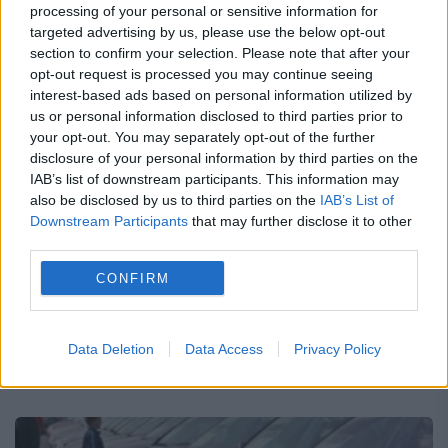
processing of your personal or sensitive information for
Analiză CATASTROFALĂ pentru
targeted advertising by us, please use the below opt-out
section to confirm your selection. Please note that after your
România. Pierderi URIAȘE din cauza
opt-out request is processed you may continue seeing
GESTIONĂRII PROASTE a
interest-based ads based on personal information utilized by
POTENȚIALULUI financiar. EROAREA
us or personal information disclosed to third parties prior to
your opt-out. You may separately opt-out of the further
care poate duce țara în COLAPS
disclosure of your personal information by third parties on the
IAB’s list of downstream participants. This information may
25 SEPTEMBRIE 2018
also be disclosed by us to third parties on the
IAB’s List of
Downstream Participants
that may further disclose it to other
România gestionează foarte prost banii, iar
third parties.
la o inflaţie de 5% pe an populaţia României
CONFIRM
pierde 7 miliarde de lei, a declarat marţi
vicepreşedintele Autorităţii pentru
Data Deletion
Data Access
Privacy Policy
Supraveghere Financiară (ASF), Mircea...