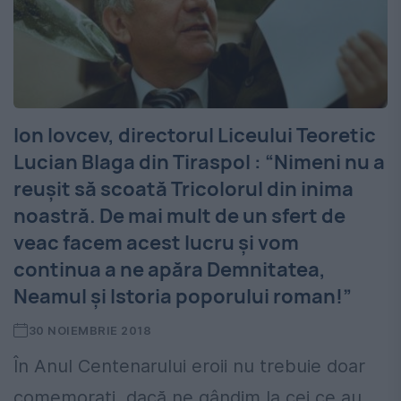
Ion Iovcev, directorul Liceului Teoretic
Lucian Blaga din Tiraspol : “Nimeni nu a
reuşit să scoată Tricolorul din inima
noastră. De mai mult de un sfert de
veac facem acest lucru şi vom
continua a ne apăra Demnitatea,
Neamul şi Istoria poporului roman!”
30 NOIEMBRIE 2018
În Anul Centenarului eroii nu trebuie doar
comemoraţi, dacă ne gândim la cei ce au