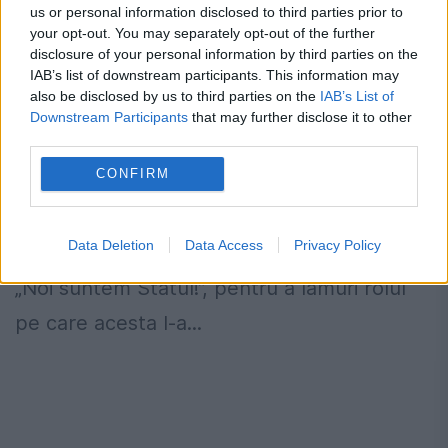
us or personal information disclosed to third parties prior to
your opt-out. You may separately opt-out of the further
Lupta cu grupul Noi suntem Statul
disclosure of your personal information by third parties on the
continuă. Tudorel Toader, în fața
IAB’s list of downstream participants. This information may
also be disclosed by us to third parties on the
IAB’s List of
comisiei parlamentare
Downstream Participants
that may further disclose it to other
third parties.
19 OCTOMBRIE 2017
CONFIRM
Ministrul Justiției, Tudorel Toader, urmează
să fie audiat de Comisia parlamentară SIPA,
Data Deletion
Data Access
Privacy Policy
înființată în urma dezvăluirilor EVZ în serialul
„Noi suntem Statul!”, pentru a lămuri rolul
pe care acesta l-a...