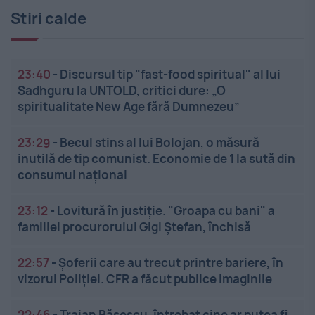
Stiri calde
23:40
-
Discursul tip "fast-food spiritual" al lui
Sadhguru la UNTOLD, critici dure: „O
spiritualitate New Age fără Dumnezeu”
23:29
-
Becul stins al lui Bolojan, o măsură
inutilă de tip comunist. Economie de 1 la sută din
consumul național
23:12
-
Lovitură în justiție. "Groapa cu bani" a
familiei procurorului Gigi Ștefan, închisă
22:57
-
Șoferii care au trecut printre bariere, în
vizorul Poliției. CFR a făcut publice imaginile
22:46
-
Traian Băsescu, întrebat cine ar putea fi