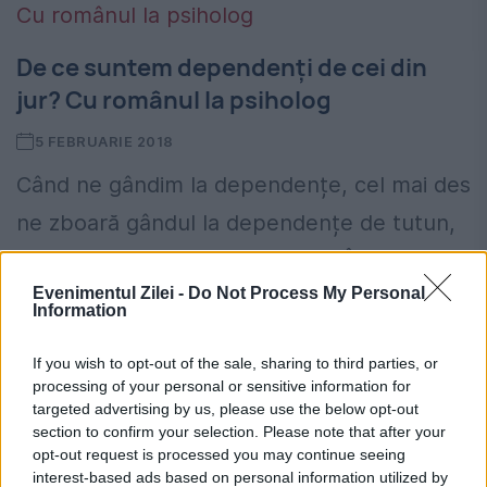
De ce suntem dependenți de cei din
jur? Cu românul la psiholog
5 FEBRUARIE 2018
Când ne gândim la dependențe, cel mai des
ne zboară gândul la dependențe de tutun,
droguri, alcool, sex sau dulciuri. În realitate,
Evenimentul Zilei -
Do Not Process My Personal
dependenți putem deveni din orice ne
Information
place și...
If you wish to opt-out of the sale, sharing to third parties, or
processing of your personal or sensitive information for
targeted advertising by us, please use the below opt-out
section to confirm your selection. Please note that after your
opt-out request is processed you may continue seeing
interest-based ads based on personal information utilized by