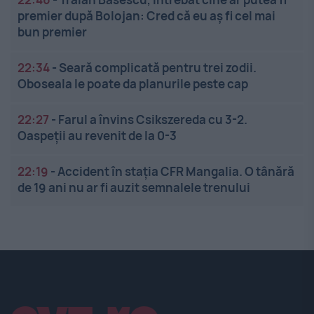
premier după Bolojan: Cred că eu aș fi cel mai
bun premier
22:34
-
Seară complicată pentru trei zodii.
Oboseala le poate da planurile peste cap
22:27
-
Farul a învins Csikszereda cu 3-2.
Oaspeții au revenit de la 0-3
22:19
-
Accident în stația CFR Mangalia. O tânără
de 19 ani nu ar fi auzit semnalele trenului