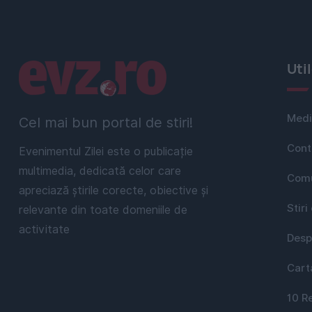
Linkuri utile
Uti
Medi
Cel mai bun portal de stiri!
Cont
Evenimentul Zilei este o publicație
multimedia, dedicată celor care
Comu
apreciază știrile corecte, obiective și
Stiri
relevante din toate domeniile de
activitate
Desp
Cart
10 R