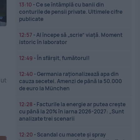
13:10
-
Ce se întâmplă cu banii din
conturile de pensii private. Ultimele cifre
publicate
12:57
-
AI începe să „scrie” viață. Moment
istoric în laborator
12:49
-
În sfârșit, fumătorul!
12:40
-
Germania raționalizează apa din
but
cauza secetei. Amenzi de până la 50.000
de euro la München
12:28
-
Facturile la energie ar putea crește
cu până la 20% în iarna 2026-2027: „Sunt
analizate trei scenarii
12:20
-
Scandal cu macete și spray