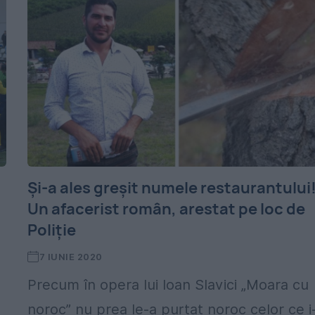
Și-a ales greșit numele restaurantului
Un afacerist român, arestat pe loc de
Poliție
7 IUNIE 2020
Precum în opera lui Ioan Slavici „Moara cu
noroc” nu prea le-a purtat noroc celor ce i