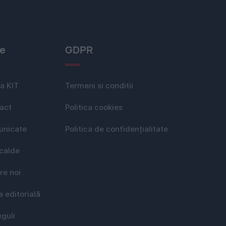
le
GDPR
a KIT
Termeni si conditii
act
Politica cookies
nicate
Politica de confidențialitate
 calde
re noi
a editorială
eguli