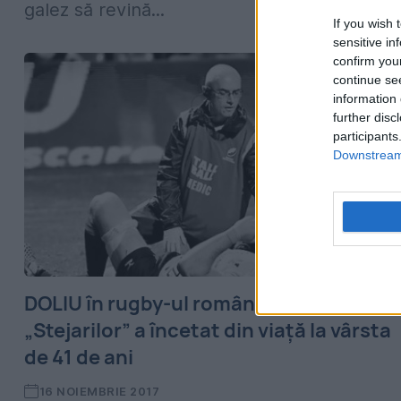
galez să revină...
If you wish 
sensitive in
confirm you
continue se
information 
further disc
participants
Downstream 
DOLIU în rugby-ul românesc. Medicul
„Stejarilor” a încetat din viață la vârsta
de 41 de ani
16 NOIEMBRIE 2017