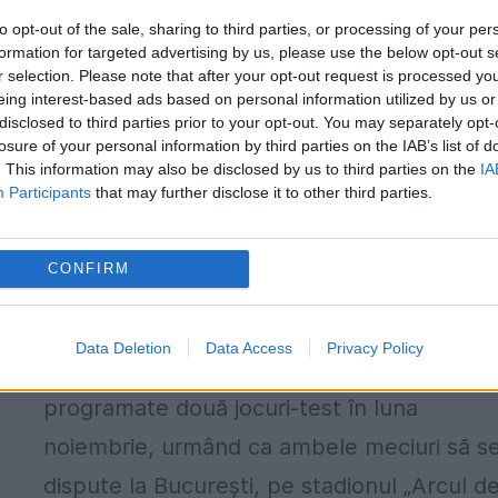
verişorul său primar Daniel Clenciu a...
to opt-out of the sale, sharing to third parties, or processing of your per
formation for targeted advertising by us, please use the below opt-out s
r selection. Please note that after your opt-out request is processed y
eing interest-based ads based on personal information utilized by us or
disclosed to third parties prior to your opt-out. You may separately opt-
losure of your personal information by third parties on the IAB’s list of
. This information may also be disclosed by us to third parties on the
IA
Participants
that may further disclose it to other third parties.
RUGBY. Două meciuri amicale de Top
pentru „Stejari”, în noiembrie. Unde vo
CONFIRM
avea loc „testele”
13 OCTOMBRIE 2017
Data Deletion
Data Access
Privacy Policy
Reprezentativa de rugby a României are
programate două jocuri-test în luna
noiembrie, urmând ca ambele meciuri să s
dispute la București, pe stadionul „Arcul d