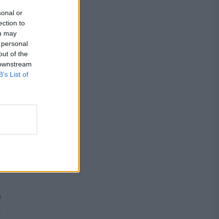
sonal or
ection to
ou may
 personal
out of the
 downstream
B’s List of
r
e
e