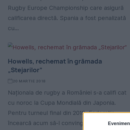
Rugby Europe Championship care asigură
calificarea directă. Spania a fost penalizată
cu...
Howells, rechemat în grămada
„Stejarilor”
20 MARTIE 2018
Naționala de rugby a României s-a califi cat
cu noroc la Cupa Mondială din Japonia.
Pentru turneul final din 2019, Federația
încearcă acum să-l convingă pe selecționeru
Evenimentu