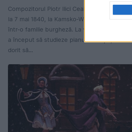
Compozitorul Piotr Ilici Ceaikovski s-a născu
la 7 mai 1840, la Kamsko-Wotkinski Sawod,
într-o familie burgheză. La vârsta de cinci an
a început să studieze pianul. Părinții și-au
dorit să...