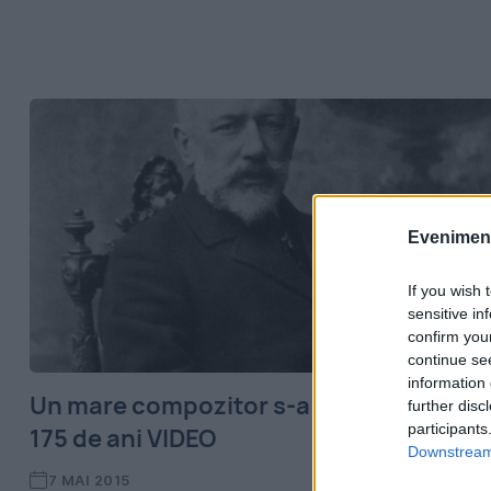
Evenimentu
If you wish 
sensitive in
confirm you
continue se
information 
Un mare compozitor s-a născut acum
further disc
participants
175 de ani VIDEO
Downstream 
7 MAI 2015