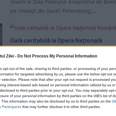
reveni la Sala Palatului. Ansamblul de Bale
pe Gheaţă din Sankt Petersburg,...
Gală caritabilă la Opera Națională
Română
l Zilei -
Do Not Process My Personal Information
23 FEBRUARIE 2015
O gală de balet și dans contemporan are l
to opt-out of the sale, sharing to third parties, or processing of your per
formation for targeted advertising by us, please use the below opt-out s
în seara aceasta, de la 19.00, la Opera
r selection. Please note that after your opt-out request is processed y
eing interest-based ads based on personal information utilized by us or
Națională București, pentru ajutarea
disclosed to third parties prior to your opt-out. You may separately opt-
artistului Bogdan Nicula, care a fost
losure of your personal information by third parties on the IAB’s list of
. This information may also be disclosed by us to third parties on the
IA
diagnosticat, la vârsta...
Participants
that may further disclose it to other third parties.