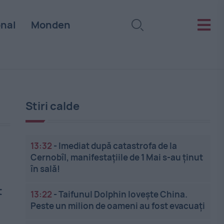
onal
Monden
Stiri calde
13:32
-
Imediat după catastrofa de la
Cernobîl, manifestațiile de 1 Mai s-au ținut
în sală!
t
13:22
-
Taifunul Dolphin lovește China.
Peste un milion de oameni au fost evacuați