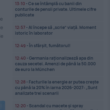
13:10
-
Ce se întâmplă cu banii din
conturile de pensii private. Ultimele cifre
publicate
de
re
12:57
-
AI începe să „scrie” viață. Moment
istoric în laborator
de
12:49
-
În sfârșit, fumătorul!
12:40
-
Germania raționalizează apa din
cauza secetei. Amenzi de până la 50.000
de euro la München
12:28
-
Facturile la energie ar putea crește
cu până la 20% în iarna 2026-2027: „Sunt
analizate trei scenarii
12:20
-
Scandal cu macete și spray