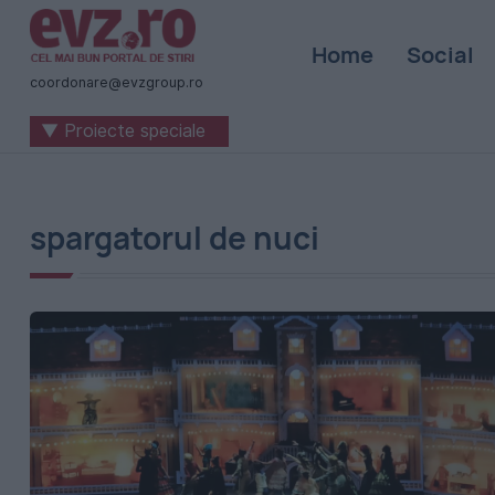
Știri
Home
Social
naționale
coordonare@evzgroup.ro
și
▼ Proiecte speciale
internaționale
|
România
spargatorul de nuci
-
Evenimentul
Zilei