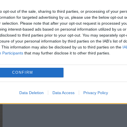
milioane euro, fără TVA, pentru servicii de
to opt-out of the sale, sharing to third parties, or processing of your per
testare, diagnosticare şi de asistenţă tehni
formation for targeted advertising by us, please use the below opt-out s
r selection. Please note that after your opt-out request is processed y
specializată. Contractul urmeazâ să fie
eing interest-based ads based on personal information utilized by us or
disclosed to third parties prior to your opt-out. You may separately opt-
încheiat pentru o perioadă de 48...
losure of your personal information by third parties on the IAB’s list of
. This information may also be disclosed by us to third parties on the
IA
Participants
that may further disclose it to other third parties.
CONFIRM
Data Deletion
Data Access
Privacy Policy