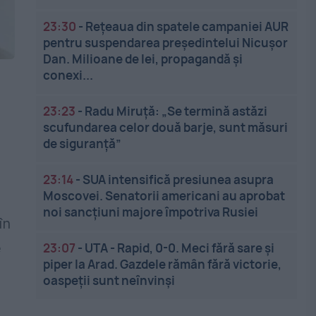
23:30
-
Rețeaua din spatele campaniei AUR
pentru suspendarea președintelui Nicușor
Dan. Milioane de lei, propagandă și
conexi...
23:23
-
Radu Miruță: „Se termină astăzi
scufundarea celor două barje, sunt măsuri
de siguranţă”
23:14
-
SUA intensifică presiunea asupra
Moscovei. Senatorii americani au aprobat
V
noi sancțiuni majore împotriva Rusiei
în
e
23:07
-
UTA - Rapid, 0-0. Meci fără sare și
piper la Arad. Gazdele rămân fără victorie,
oaspeții sunt neînvinși