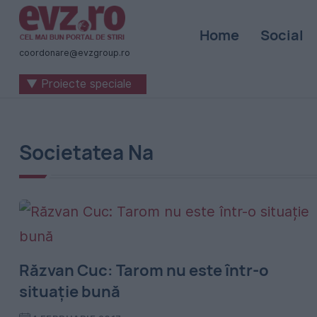
Știri
Home
Social
naționale
coordonare@evzgroup.ro
și
▼ Proiecte speciale
internaționale
|
România
Societatea Na
-
Evenimentul
Zilei
Răzvan Cuc: Tarom nu este într-o
situație bună