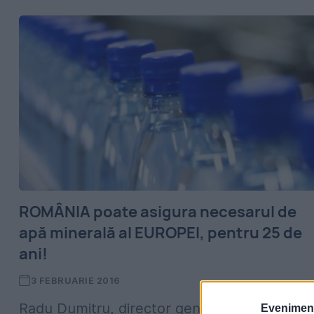
ROMÂNIA poate asigura necesarul de
apă minerală al EUROPEI, pentru 25 de
ani!
3 FEBRUARIE 2016
Radu Dumitru, director general al Societăţii
Evenimentu