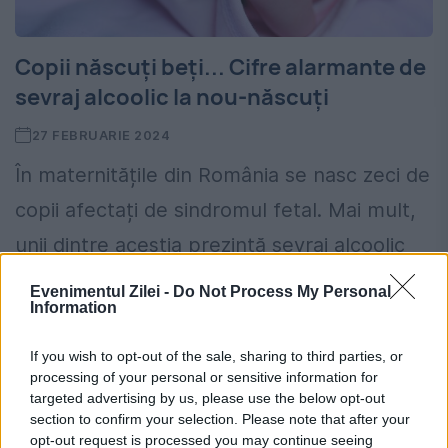
Copii născuți beți... Cifre alarmante de
sevraj alcoolic la nou-născuți
27 FEBRUARIE 2024
În maternitățile din România se nasc zeci de
copii afectați de sindromul fetal. Mai mult,
unii dintre aceștia prezintă sevraj alcoolic
încă de la naștere. Specialiștii susțin că
Evenimentul Zilei -
Do Not Process My Personal
Information
situația este...
If you wish to opt-out of the sale, sharing to third parties, or
processing of your personal or sensitive information for
targeted advertising by us, please use the below opt-out
section to confirm your selection. Please note that after your
opt-out request is processed you may continue seeing