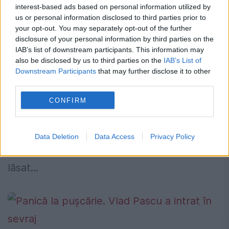
interest-based ads based on personal information utilized by
us or personal information disclosed to third parties prior to
Spitalele morții. Lăsat să moară de
your opt-out. You may separately opt-out of the further
medicii din Brăila, care spun că era în
disclosure of your personal information by third parties on the
IAB’s list of downstream participants. This information may
sevraj de la țigări
also be disclosed by us to third parties on the
IAB’s List of
Downstream Participants
that may further disclose it to other
24 OCTOMBRIE 2023
third parties.
Spitalele morții. Un bărbat internat pentru
CONFIRM
probleme cardiace a fost găsit mort lângă
gardul unității. Medicii dau vina pe mort,
Data Deletion
Data Access
Privacy Policy
spunând că era în sevraj pentru că nu l-au
lăsat...