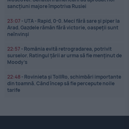
sancțiuni majore împotriva Rusiei
23:07
-
UTA - Rapid, 0-0. Meci fără sare și piper la
Arad. Gazdele rămân fără victorie, oaspeții sunt
neînvinși
22:57
-
România evită retrogradarea, potrivit
surselor. Ratingul țării ar urma să fie menținut de
Moody’s
22:48
-
Rovinieta și TollRo, schimbări importante
din toamnă. Când încep să fie percepute noile
tarife