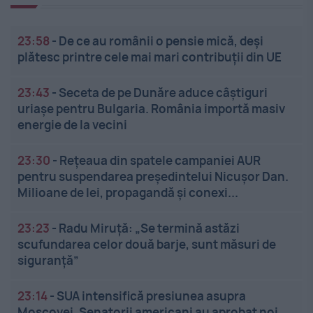
23:58
-
De ce au românii o pensie mică, deși
plătesc printre cele mai mari contribuții din UE
23:43
-
Seceta de pe Dunăre aduce câștiguri
uriașe pentru Bulgaria. România importă masiv
energie de la vecini
23:30
-
Rețeaua din spatele campaniei AUR
pentru suspendarea președintelui Nicușor Dan.
Milioane de lei, propagandă și conexi...
23:23
-
Radu Miruță: „Se termină astăzi
scufundarea celor două barje, sunt măsuri de
siguranţă”
23:14
-
SUA intensifică presiunea asupra
Moscovei. Senatorii americani au aprobat noi