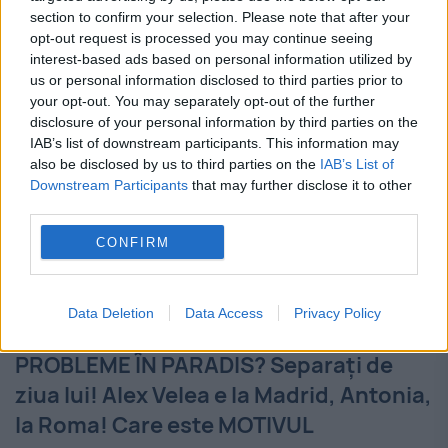
Bush, a criticat administrația Trump pentru
section to confirm your selection. Please note that after your
practica separării familiilor...
opt-out request is processed you may continue seeing
interest-based ads based on personal information utilized by
us or personal information disclosed to third parties prior to
your opt-out. You may separately opt-out of the further
disclosure of your personal information by third parties on the
IAB’s list of downstream participants. This information may
also be disclosed by us to third parties on the
IAB’s List of
Downstream Participants
that may further disclose it to other
third parties.
CONFIRM
Data Deletion
Data Access
Privacy Policy
PROBLEME ÎN PARADIS? Separați de
ziua lui! Alex Velea e la Madrid, Antonia,
la Roma! Care este MOTIVUL