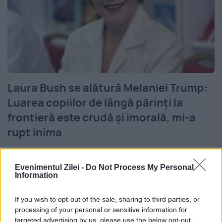
Laura Bush se alătură Melaniei Trump:
Luarea copiilor de lângă părinți la
frontieră este crudă şi imorală, mi-a
rupt inima
18 IUNIE 2018
Evenimentul Zilei -
Do Not Process My Personal
Pentru prima dată Melania Trump are un
Information
mesaj diferit faţă de Adminiatraţia Trump.
If you wish to opt-out of the sale, sharing to third parties, or
Dar iată că şi fosta primă doamnă, Laura
processing of your personal or sensitive information for
targeted advertising by us, please use the below opt-out