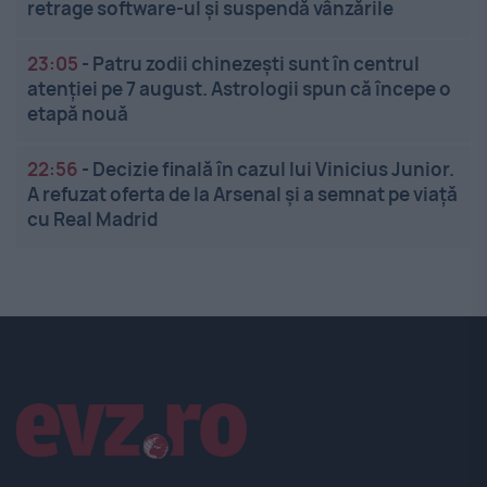
retrage software-ul și suspendă vânzările
23:05
-
Patru zodii chinezești sunt în centrul
atenției pe 7 august. Astrologii spun că începe o
etapă nouă
22:56
-
Decizie finală în cazul lui Vinicius Junior.
A refuzat oferta de la Arsenal și a semnat pe viață
cu Real Madrid
Linkuri utile