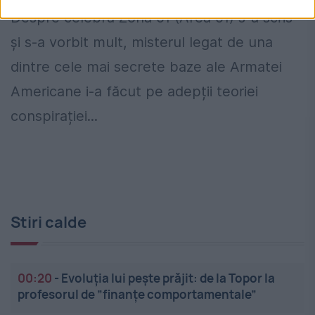
Despre celebra Zonă 51 (Area 51) s-a scris
și s-a vorbit mult, misterul legat de una
dintre cele mai secrete baze ale Armatei
Americane i-a făcut pe adepții teoriei
conspirației...
Stiri calde
00:20
-
Evoluția lui pește prăjit: de la Topor la
profesorul de ”finanțe comportamentale”