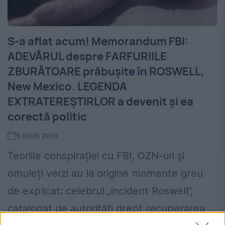
S-a aflat acum! Memorandum FBI:
ADEVĂRUL despre FARFURIILE
ZBURĂTOARE prăbușite în ROSWELL,
New Mexico. LEGENDA
EXTRATEREȘTIRLOR a devenit și ea
corectă politic
5 IULIE 2019
Teoriile conspirației cu FBI, OZN-uri și
omuleți verzi au la origine momente greu
de explicat: celebrul „incident Roswell”,
catalogat de autorități drept recuperarea