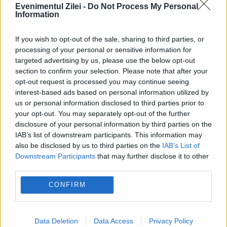
resturilor unui balon meteorologic. Extras
Evenimentul Zilei -
Do Not Process My Personal
Information
dintr-un raport...
If you wish to opt-out of the sale, sharing to third parties, or
processing of your personal or sensitive information for
targeted advertising by us, please use the below opt-out
section to confirm your selection. Please note that after your
opt-out request is processed you may continue seeing
interest-based ads based on personal information utilized by
us or personal information disclosed to third parties prior to
your opt-out. You may separately opt-out of the further
disclosure of your personal information by third parties on the
IAB’s list of downstream participants. This information may
also be disclosed by us to third parties on the
IAB’s List of
Downstream Participants
that may further disclose it to other
third parties.
Ce este Zona 51? Aflați în 60 de
CONFIRM
secunde
20 IUNIE 2015
Data Deletion
Data Access
Privacy Policy