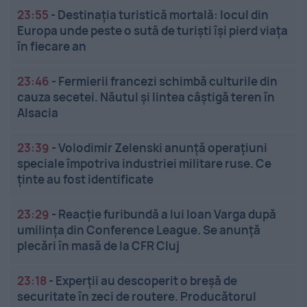
23:55
-
Destinația turistică mortală: locul din
Europa unde peste o sută de turiști își pierd viața
în fiecare an
23:46
-
Fermierii francezi schimbă culturile din
cauza secetei. Năutul și lintea câștigă teren în
Alsacia
23:39
-
Volodimir Zelenski anunță operațiuni
speciale împotriva industriei militare ruse. Ce
ținte au fost identificate
23:29
-
Reacție furibundă a lui Ioan Varga după
umilința din Conference League. Se anunță
plecări în masă de la CFR Cluj
23:18
-
Experții au descoperit o breșă de
securitate în zeci de routere. Producătorul