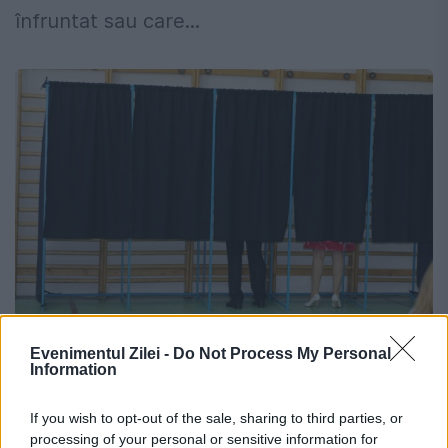
înfruntat sau care...
REZULTATE ALEGERI PARLAMENTARE
Evenimentul Zilei -
Do Not Process My Personal
Information
2012. CSOP: USL a câ?tigat alegerile
parlamentare cu 54,5%. ARD a ob?inut
If you wish to opt-out of the sale, sharing to third parties, or
19%. VEZI procentele din EXIT-POLL-
processing of your personal or sensitive information for