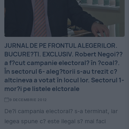
JURNAL DE PE FRONTUL ALEGERILOR.
BUCURE?TI. EXCLUSIV. Robert Negoi??
a f?cut campanie electoral? în ?coal?.
În sectorul 6- aleg?torii s-au trezit c?
altcineva a votat în locul lor. Sectorul 1-
mor?i pe listele elctorale
9 DECEMBRIE 2012
De?i campania electoral? s-a terminat, iar
legea spune c? este ilegal s? mai faci