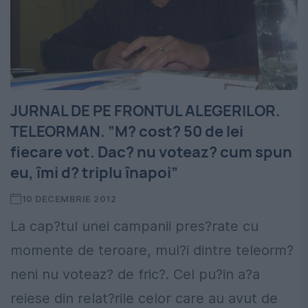
JURNAL DE PE FRONTUL ALEGERILOR.
TELEORMAN. ”M? cost? 50 de lei
fiecare vot. Dac? nu voteaz? cum spun
eu, îmi d? triplu înapoi”
10 DECEMBRIE 2012
La cap?tul unei campanii pres?rate cu
momente de teroare, mul?i dintre teleorm?
neni nu voteaz? de fric?. Cel pu?in a?a
reiese din relat?rile celor care au avut de