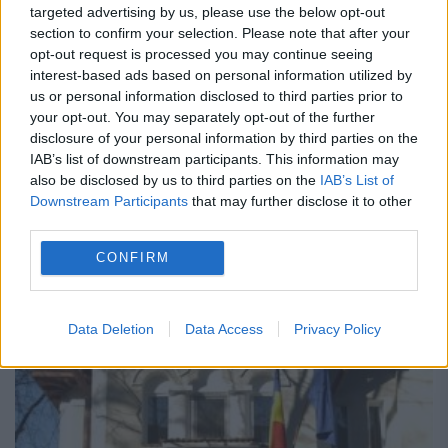
targeted advertising by us, please use the below opt-out
URI. Evz.ro î?i spune câ?tig?torii!
section to confirm your selection. Please note that after your
opt-out request is processed you may continue seeing
10 DECEMBRIE 2012
interest-based ads based on personal information utilized by
Uniunea Social Liberal? a fost cotat? cu
us or personal information disclosed to third parties prior to
your opt-out. You may separately opt-out of the further
peste 55% vot politic, la nivel na?ional, în
disclosure of your personal information by third parties on the
IAB’s list of downstream participants. This information may
toate exit-poll-urile prezentate duminic?
also be disclosed by us to third parties on the
IAB’s List of
sear?, dup? închiderea urnelor, la alegerile
Downstream Participants
that may further disclose it to other
third parties.
parlamentare, atât la Senat, cât...
CONFIRM
Data Deletion
Data Access
Privacy Policy