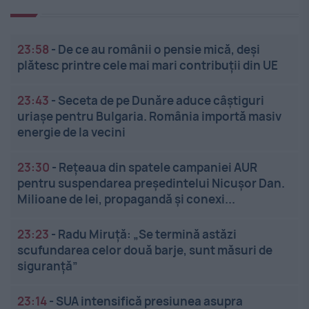
23:58
-
De ce au românii o pensie mică, deși
plătesc printre cele mai mari contribuții din UE
23:43
-
Seceta de pe Dunăre aduce câștiguri
uriașe pentru Bulgaria. România importă masiv
energie de la vecini
23:30
-
Rețeaua din spatele campaniei AUR
pentru suspendarea președintelui Nicușor Dan.
Milioane de lei, propagandă și conexi...
23:23
-
Radu Miruță: „Se termină astăzi
scufundarea celor două barje, sunt măsuri de
siguranţă”
23:14
-
SUA intensifică presiunea asupra