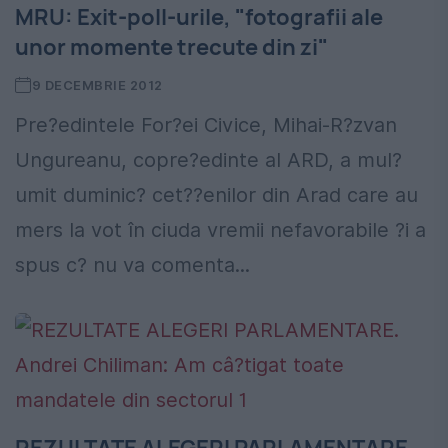
MRU: Exit-poll-urile, "fotografii ale
unor momente trecute din zi"
9 DECEMBRIE 2012
Pre?edintele For?ei Civice, Mihai-R?zvan
Ungureanu, copre?edinte al ARD, a mul?
umit duminic? cet??enilor din Arad care au
mers la vot în ciuda vremii nefavorabile ?i a
spus c? nu va comenta...