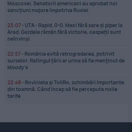
Moscovei. Senatorii americani au aprobat noi
sancțiuni majore împotriva Rusiei
23:07
-
UTA - Rapid, 0-0. Meci fără sare și piper la
Arad. Gazdele rămân fără victorie, oaspeții sunt
neînvinși
22:57
-
România evită retrogradarea, potrivit
surselor. Ratingul țării ar urma să fie menținut de
Moody’s
22:48
-
Rovinieta și TollRo, schimbări importante
din toamnă. Când încep să fie percepute noile
tarife