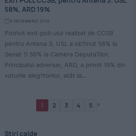
EXIT POLL CCSB, pentru Antena 3. USL
58%, ARD 19%
9 DECEMBRIE 2012
Potrivit exit-poll-ului realizat de CCSB
pentru Antena 3, USL a ob?inut 58% la
Senat ?i 56% la Camera Deputa?ilor.
Principalul adversar, ARD, a primit 19% din
voturile aleg?torilor, atât la...
»
1
2
3
4
5
Stiri calde