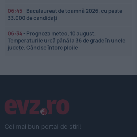
06:45
-
Bacalaureat de toamnă 2026, cu peste
33.000 de candidați
06:34
-
Prognoza meteo, 10 august.
Temperaturile urcă până la 36 de grade în unele
județe. Când se întorc ploile
Linkuri utile
Cel mai bun portal de stiri!