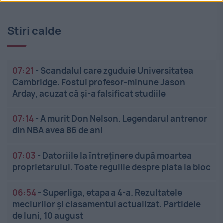
Stiri calde
07:21
-
Scandalul care zguduie Universitatea
Cambridge. Fostul profesor-minune Jason
Arday, acuzat că și-a falsificat studiile
07:14
-
A murit Don Nelson. Legendarul antrenor
din NBA avea 86 de ani
07:03
-
Datoriile la întreținere după moartea
proprietarului. Toate regulile despre plata la bloc
06:54
-
Superliga, etapa a 4-a. Rezultatele
meciurilor și clasamentul actualizat. Partidele
de luni, 10 august