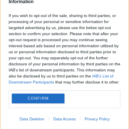
Information
„Visul unei nopţi...
If you wish to opt-out of the sale, sharing to third parties, or
processing of your personal or sensitive information for
targeted advertising by us, please use the below opt-out
section to confirm your selection. Please note that after your
De la Shakespeare la Beethoven
opt-out request is processed you may continue seeing
interest-based ads based on personal information utilized by
15 APRILIE 2015
us or personal information disclosed to third parties prior to
your opt-out. You may separately opt-out of the further
”Coriolanus” este una dintre ultimele piese
disclosure of your personal information by third parties on the
IAB’s list of downstream participants. This information may
scrise de Shakespeare. Cel mai probabil,
also be disclosed by us to third parties on the
IAB’s List of
Downstream Participants
that may further disclose it to other
dramaturgul a fost inspirat de o traducere
third parties.
din 1579 a lucrării lui Plutarh, ”Viețile
CONFIRM
nobililor greci și romani”....
Data Deletion
Data Access
Privacy Policy