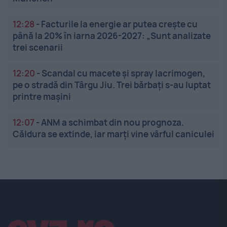
12:28
-
Facturile la energie ar putea crește cu
până la 20% în iarna 2026-2027: „Sunt analizate
trei scenarii
12:20
-
Scandal cu macete și spray lacrimogen,
pe o stradă din Târgu Jiu. Trei bărbați s-au luptat
printre mașini
12:07
-
ANM a schimbat din nou prognoza.
Căldura se extinde, iar marți vine vârful caniculei
Linkuri utile