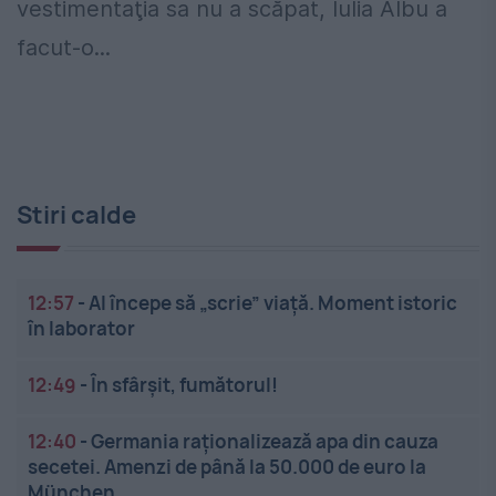
vestimentaţia sa nu a scăpat, Iulia Albu a
facut-o...
Stiri calde
12:57
-
AI începe să „scrie” viață. Moment istoric
în laborator
12:49
-
În sfârșit, fumătorul!
12:40
-
Germania raționalizează apa din cauza
secetei. Amenzi de până la 50.000 de euro la
München