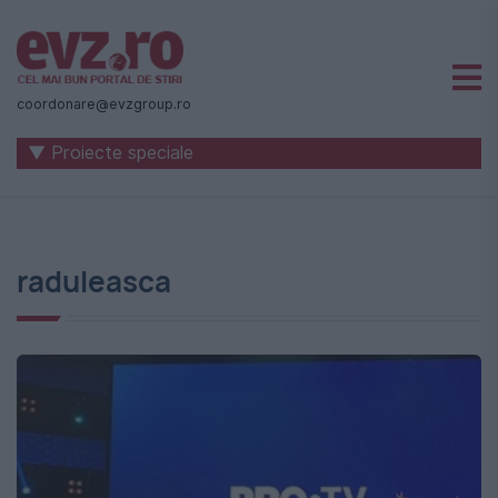
Știri
naționale
coordonare@evzgroup.ro
și
▼ Proiecte speciale
internaționale
|
România
raduleasca
-
Evenimentul
Zilei