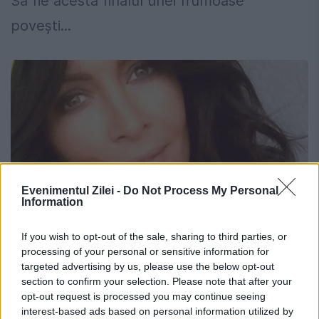
Să fie acesta finalul unei frumoase
povești...
Evenimentul Zilei -
Do Not Process My Personal
Information
If you wish to opt-out of the sale, sharing to third parties, or
processing of your personal or sensitive information for
Cocalari din Rusia? Nu, e Răduleasca
targeted advertising by us, please use the below opt-out
pe Facebook. Ceva mai penibil n-ai
section to confirm your selection. Please note that after your
opt-out request is processed you may continue seeing
văzut
interest-based ads based on personal information utilized by