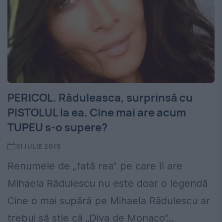
PERICOL. Răduleasca, surprinsă cu
PISTOLUL la ea. Cine mai are acum
TUPEU s-o supere?
31 IULIE 2015
Renumele de „fată rea” pe care îl are
Mihaela Rădulescu nu este doar o legendă
Cine o mai supără pe Mihaela Rădulescu ar
trebui să ştie că „Diva de Monaco”...