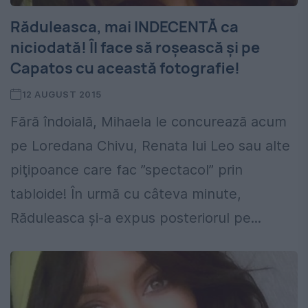
Răduleasca, mai INDECENTĂ ca
niciodată! Îl face să roşească şi pe
Capatos cu această fotografie!
12 AUGUST 2015
Fără îndoială, Mihaela le concurează acum
pe Loredana Chivu, Renata lui Leo sau alte
piţipoance care fac ”spectacol” prin
tabloide! În urmă cu câteva minute,
Răduleasca şi-a expus posteriorul pe...