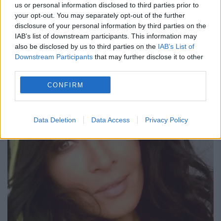
us or personal information disclosed to third parties prior to
17 AUGUST 2015
your opt-out. You may separately opt-out of the further
Mihaela Rădulescu cade zilnic în derizoriu!
disclosure of your personal information by third parties on the
IAB’s list of downstream participants. This information may
„Diva de Monaco” este, de la o zi la alta, tot
also be disclosed by us to third parties on the
IAB’s List of
Downstream Participants
that may further disclose it to other
mai penibilă. Ultima ispravă pe care a
third parties.
făcut-o este demnă de site-urile „de...
CONFIRM
Data Deletion
Data Access
Privacy Policy