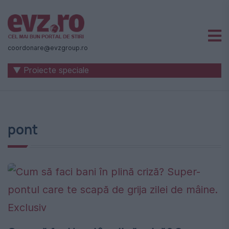
Știri
naționale
coordonare@evzgroup.ro
și
▼ Proiecte speciale
internaționale
|
România
pont
-
Evenimentul
Zilei