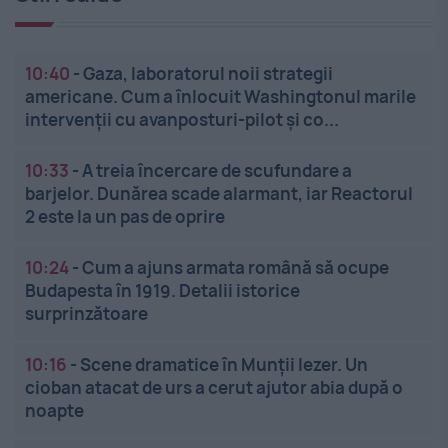
10:40
-
Gaza, laboratorul noii strategii
americane. Cum a înlocuit Washingtonul marile
intervenții cu avanposturi-pilot și co...
10:33
-
A treia încercare de scufundare a
barjelor. Dunărea scade alarmant, iar Reactorul
2 este la un pas de oprire
10:24
-
Cum a ajuns armata română să ocupe
Budapesta în 1919. Detalii istorice
surprinzătoare
10:16
-
Scene dramatice în Munții Iezer. Un
cioban atacat de urs a cerut ajutor abia după o
noapte