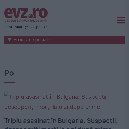
Știri
naționale
coordonare@evzgroup.ro
și
▼ Proiecte speciale
internaționale
|
România
Po
-
Evenimentul
Zilei
Triplu asasinat în Bulgaria. Suspecții,