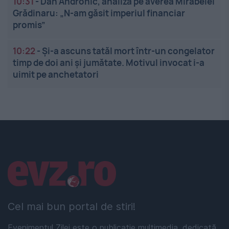
10:31
-
Dan Andronic, analiză pe averea Mirabelei
Grădinaru: „N-am găsit imperiul financiar
promis”
10:22
-
Și-a ascuns tatăl mort într-un congelator
timp de doi ani și jumătate. Motivul invocat i-a
uimit pe anchetatori
Linkuri utile
Cel mai bun portal de stiri!
Evenimentul Zilei este o publicație multimedia, dedicată