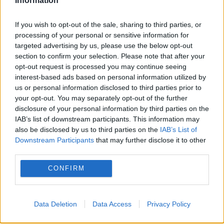
Information
22 IUNIE 2016
If you wish to opt-out of the sale, sharing to third parties, or
Luni, 20 iunie 2016. Cotroceni. După șocul
processing of your personal or sensitive information for
targeted advertising by us, please use the below opt-out
produs națiunii duse la biserică de Înaltul
section to confirm your selection. Please note that after your
opt-out request is processed you may continue seeing
Sfîrc al lui Carmen Iohannis (vezi foto), ițit
interest-based ads based on personal information utilized by
de sub rochița de fetiță dulce din
us or personal information disclosed to third parties prior to
your opt-out. You may separately opt-out of the further
București,...
disclosure of your personal information by third parties on the
IAB’s list of downstream participants. This information may
also be disclosed by us to third parties on the
IAB’s List of
Downstream Participants
that may further disclose it to other
third parties.
CONFIRM
Data Deletion
Data Access
Privacy Policy