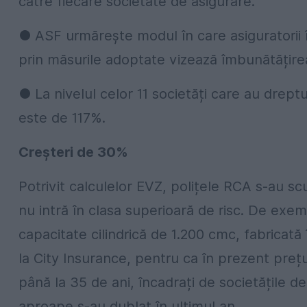
către fiecare societate de asigurare.
● ASF urmărește modul în care asiguratorii îș
prin măsurile adoptate vizează îmbunătățirea
● La nivelul celor 11 societăți care au drep
este de 117%.
Creșteri de 30%
Potrivit calculelor EVZ, polițele RCA s-au sc
nu intră în clasa superioară de risc. De ex
capacitate cilindrică de 1.200 cmc, fabricată
la City Insurance, pentru ca în prezent prețul
până la 35 de ani, încadrați de societățile de 
aproape s-au dublat în ultimul an.