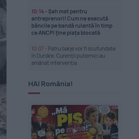
10:14
-
Șah mat pentru
antreprenori! Cum ne execută
băncile pe bandă rulantă în timp
ce ANCPI ține piața blocată
10:07
-
Patru barje vor fi scufundate
în Dunăre. Curenții puternici au
amânat intervenția
HAI România!