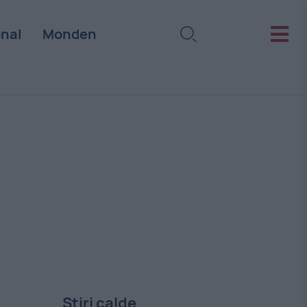
onal
Monden
Stiri calde