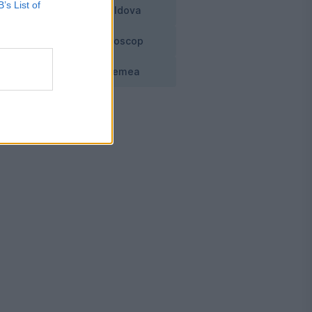
B’s List of
Moldova
Horoscop
Vremea