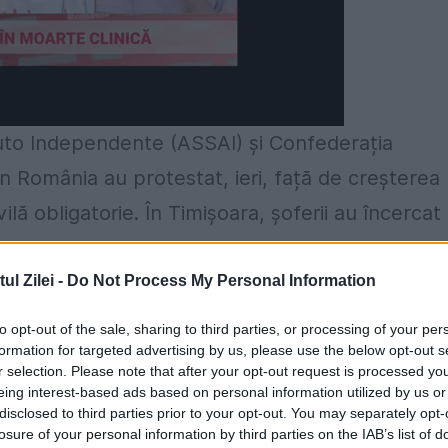
Auto Independente (ASSAI) și Confederația
din România au protestat, ieri, față de creșterea
lă obligatorie. În Timișoara, șoferii au încercat
ok, iar peste 700 de reprezentanți ai service-
cerii Asociației de Supraveghere Financiară, din
l Zilei -
Do Not Process My Personal Information
în domeniul RCA-ului. Cu toate acestea,
to opt-out of the sale, sharing to third parties, or processing of your per
cent că dezechilibrul pieței de asigurări RCA,
formation for targeted advertising by us, please use the below opt-out s
r selection. Please note that after your opt-out request is processed y
ani, trebuie soluționat, însă acest lucru nu
eing interest-based ads based on personal information utilized by us or
disclosed to third parties prior to your opt-out. You may separately opt-
losure of your personal information by third parties on the IAB’s list of