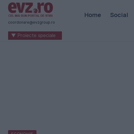
Știri
Home
Social
naționale
coordonare@evzgroup.ro
și
▼ Proiecte speciale
internaționale
|
România
-
Evenimentul
Zilei