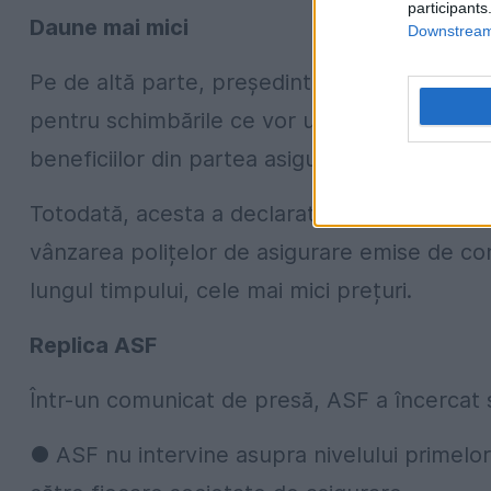
participants
Daune mai mici
Downstream 
Pe de altă parte, președintele ASSAI, Crist
pentru schimbările ce vor urma din 2015, un
beneficiilor din partea asiguratorilor, în caz
Totodată, acesta a declarat pentru EVZ că n
vânzarea polițelor de asigurare emise de com
lungul timpului, cele mai mici prețuri.
Replica ASF
Într-un comunicat de presă, ASF a încercat s
● ASF nu intervine asupra nivelului primelor 