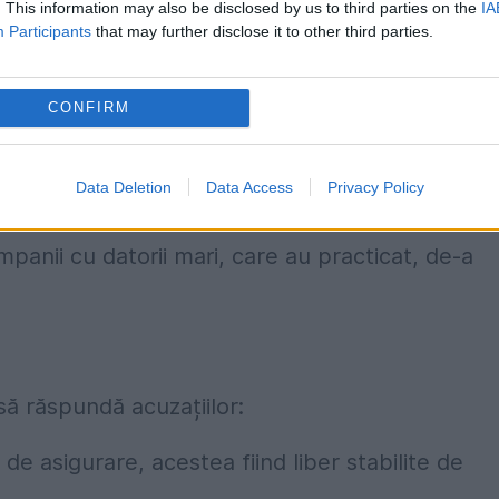
. This information may also be disclosed by us to third parties on the
IA
Participants
that may further disclose it to other third parties.
ian Munteanu, găsește ASF ca principal vinovat
CONFIRM
a dintre acestea fiind scăderea cu 30% a
ul unui daune majore a autoturismului.
Data Deletion
Data Access
Privacy Policy
u înțelege de ce este încă permisă pe piață
panii cu datorii mari, care au practicat, de-a
ă răspundă acuzațiilor:
de asigurare, acestea fiind liber stabilite de