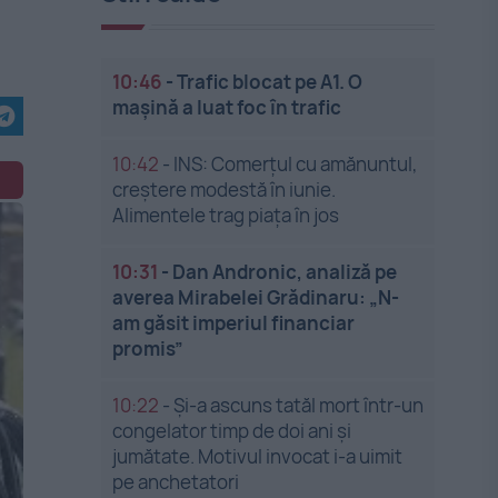
10:46
-
Trafic blocat pe A1. O
mașină a luat foc în trafic
10:42
-
INS: Comerțul cu amănuntul,
creștere modestă în iunie.
Alimentele trag piața în jos
10:31
-
Dan Andronic, analiză pe
averea Mirabelei Grădinaru: „N-
am găsit imperiul financiar
promis”
10:22
-
Și-a ascuns tatăl mort într-un
congelator timp de doi ani și
jumătate. Motivul invocat i-a uimit
pe anchetatori