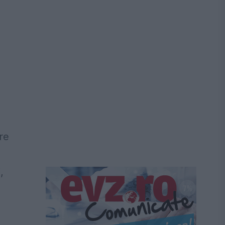
re
,
e