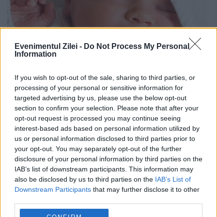
Evenimentul Zilei -
Do Not Process My Personal
Information
Mama a refuzat să-i taie nou-
If you wish to opt-out of the sale, sharing to third parties, or
născutului cordonul ombilical după
processing of your personal or sensitive information for
targeted advertising by us, please use the below opt-out
naștere. Ce s-a întâmplat cu
section to confirm your selection. Please note that after your
beebelușul
opt-out request is processed you may continue seeing
interest-based ads based on personal information utilized by
18 SEPTEMBRIE 2017
us or personal information disclosed to third parties prior to
your opt-out. You may separately opt-out of the further
O româncă stabilită în provincia Udine, din
disclosure of your personal information by third parties on the
IAB’s list of downstream participants. This information may
nordul Italiei, a refuzat după nașterea
also be disclosed by us to third parties on the
IAB’s List of
bebelușului său să i se taie cordonul
Downstream Participants
that may further disclose it to other
third parties.
ombilical. O astfel de practică a fost