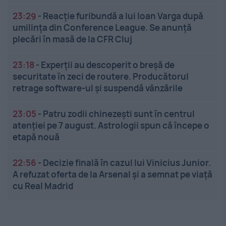
23:29
-
Reacție furibundă a lui Ioan Varga după
umilința din Conference League. Se anunță
plecări în masă de la CFR Cluj
23:18
-
Experții au descoperit o breșă de
securitate în zeci de routere. Producătorul
retrage software-ul și suspendă vânzările
23:05
-
Patru zodii chinezești sunt în centrul
atenției pe 7 august. Astrologii spun că începe o
etapă nouă
22:56
-
Decizie finală în cazul lui Vinicius Junior.
A refuzat oferta de la Arsenal și a semnat pe viață
cu Real Madrid