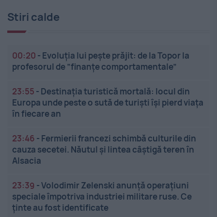
Stiri calde
00:20
-
Evoluția lui pește prăjit: de la Topor la
profesorul de ”finanțe comportamentale”
23:55
-
Destinația turistică mortală: locul din
Europa unde peste o sută de turiști își pierd viața
în fiecare an
23:46
-
Fermierii francezi schimbă culturile din
cauza secetei. Năutul și lintea câștigă teren în
Alsacia
23:39
-
Volodimir Zelenski anunță operațiuni
speciale împotriva industriei militare ruse. Ce
ținte au fost identificate