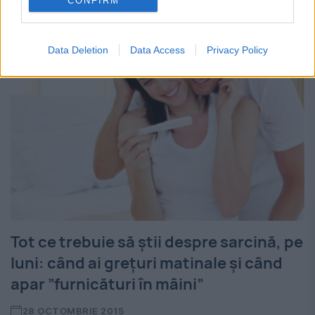
CONFIRM
utilizată pentru prina...
Data Deletion
Data Access
Privacy Policy
Tot ce trebuie să știi despre sarcină, pe
luni: când ai grețuri matinale și când
apar ”furnicături în mâini”
28 OCTOMBRIE 2015