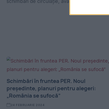
schimbări de circulație, având drept model..
Schimbări în fruntea PER. Noul
președinte, planuri pentru alegeri:
„România se sufocă”
24 FEBRUARIE 2024