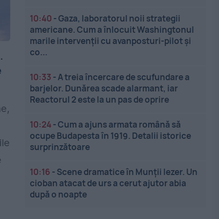
10:40
-
Gaza, laboratorul noii strategii
americane. Cum a înlocuit Washingtonul
marile intervenții cu avanposturi-pilot și
co...
.
e
10:33
-
A treia încercare de scufundare a
barjelor. Dunărea scade alarmant, iar
Reactorul 2 este la un pas de oprire
ne,
10:24
-
Cum a ajuns armata română să
ocupe Budapesta în 1919. Detalii istorice
ile
surprinzătoare
e
10:16
-
Scene dramatice în Munții Iezer. Un
cioban atacat de urs a cerut ajutor abia
după o noapte