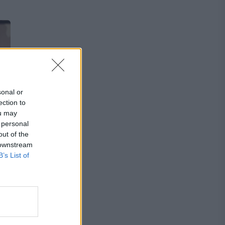
sonal or
ection to
ou may
 personal
out of the
 downstream
B’s List of
e