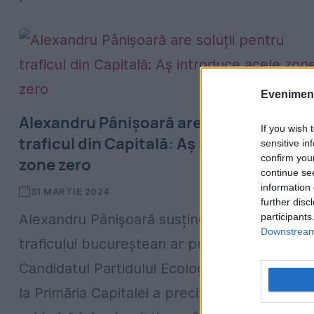
Evenimentu
Alexandru Pânișoară are soluții pentru
If you wish 
traficul din Capitală: Aș introduce acel
sensitive in
confirm you
zone zero
continue se
information 
31 MARTIE 2024
further disc
participants
Alexandru Pânișoară susține că problema
Downstream 
traficului bucureștean ar putea fi rezolvată.
Candidatul Partidului Ecologist Român (PER)
la Primăria Capitalei a precizat că ar aplica