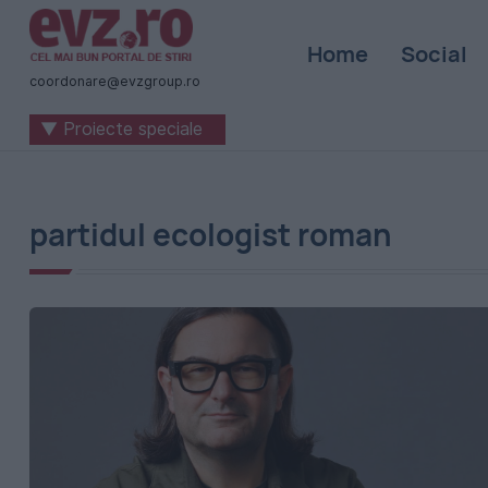
Știri
Home
Social
naționale
coordonare@evzgroup.ro
și
▼ Proiecte speciale
internaționale
|
România
partidul ecologist roman
-
Evenimentul
Zilei