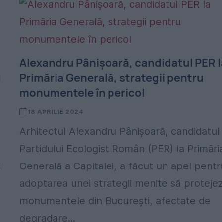
Alexandru Pânişoară, candidatul PER l
u
Primăria Generală, strategii pentru
monumentele în pericol
18 APRILIE 2024
Arhitectul Alexandru Pânişoară, candidatul
Partidului Ecologist Român (PER) la Primări
n
Generală a Capitalei, a făcut un apel pentr
adoptarea unei strategii menite să proteje
monumentele din Bucureşti, afectate de
degradare...