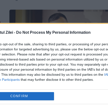
l Zilei -
Do Not Process My Personal Information
to opt-out of the sale, sharing to third parties, or processing of your per
e
formation for targeted advertising by us, please use the below opt-out s
r selection. Please note that after your opt-out request is processed y
eing interest-based ads based on personal information utilized by us or
disclosed to third parties prior to your opt-out. You may separately opt-
losure of your personal information by third parties on the IAB’s list of
. This information may also be disclosed by us to third parties on the
IA
Strategia PER pentru PMB. Alexandru
Participants
that may further disclose it to other third parties.
Pânișoară: Calea Victoriei trebuie să fi
mai mult pietonală
CONFIRM
27 MARTIE 2024