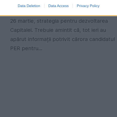
.
Alexandru Pânișoară, candidat al Partidului
Data Deletion
Data Access
Privacy Policy
Ecologist Român (PER), și-a prezentat, mar
26 martie, strategia pentru dezvoltarea
Capitalei. Trebuie amintit că, tot ieri au
apărut informații potrivit cărora candidatul
PER pentru...