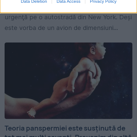
Data Deletion
Data Access
Privacy Policy
unui avion a fost forţat să aterizeze de
urgenţă pe o autostradă din New York. Deşi
este vorba de un avion de dimensiuni...
Teoria panspermiei este susţinută de