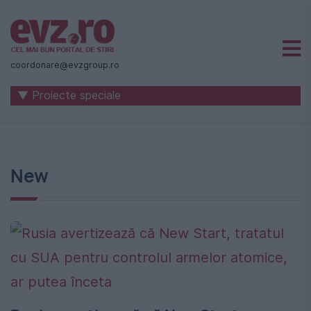
Știri
naționale
coordonare@evzgroup.ro
și
▼ Proiecte speciale
internaționale
|
România
New
-
Evenimentul
Zilei