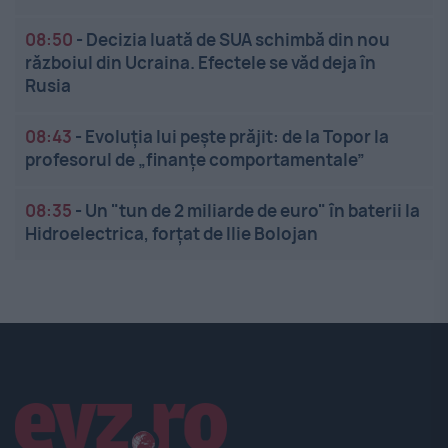
08:50
-
Decizia luată de SUA schimbă din nou
războiul din Ucraina. Efectele se văd deja în
Rusia
08:43
-
Evoluția lui pește prăjit: de la Topor la
profesorul de „finanțe comportamentale”
08:35
-
Un "tun de 2 miliarde de euro" în baterii la
Hidroelectrica, forțat de Ilie Bolojan
Linkuri utile