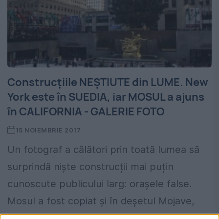
Construcțiile NEȘTIUTE din LUME. New
York este în SUEDIA, iar MOSUL a ajuns
în CALIFORNIA - GALERIE FOTO
15 NOIEMBRIE 2017
Un fotograf a călători prin toată lumea să
surprindă niște construcții mai puțin
cunoscute publicului larg: orașele false.
Mosul a fost copiat și în deșetul Mojave,
California. Bucăți din New...