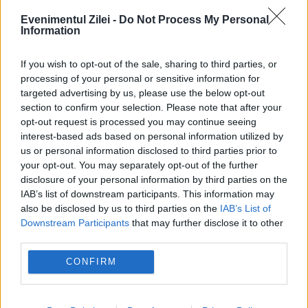
Evenimentul Zilei -
Do Not Process My Personal
Information
If you wish to opt-out of the sale, sharing to third parties, or
processing of your personal or sensitive information for
targeted advertising by us, please use the below opt-out
section to confirm your selection. Please note that after your
opt-out request is processed you may continue seeing
interest-based ads based on personal information utilized by
us or personal information disclosed to third parties prior to
your opt-out. You may separately opt-out of the further
disclosure of your personal information by third parties on the
IAB’s list of downstream participants. This information may
also be disclosed by us to third parties on the
IAB’s List of
Un AVION a aterizat de URGENŢĂ pe
Downstream Participants
that may further disclose it to other
third parties.
AUTOSTRADĂ
CONFIRM
20 IULIE 2017
Din cauza unei defecţiuni la motor, pilotul