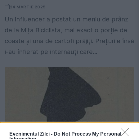
24 MARTIE 2025
Un influencer a postat un meniu de prânz
de la Mița Biciclista, mai exact o porție de
coaste și una de cartofi prăjiți. Prețurile însă
i-au înfierat pe internauți care...
Evenimentul Zilei -
Do Not Process My Personal
Information