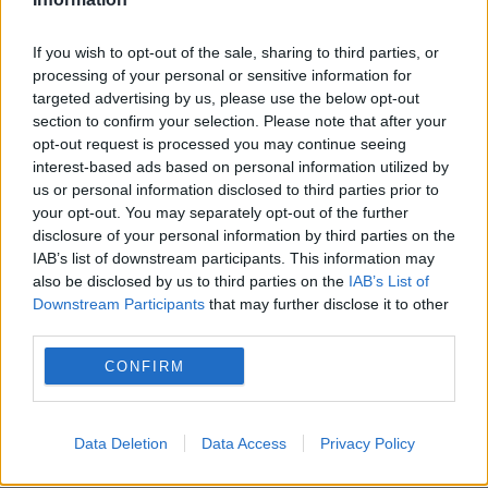
Tulburătoarea Mița Biciclista. A avut
If you wish to opt-out of the sale, sharing to third parties, or
processing of your personal or sensitive information for
Bucureștiul la degetul mic și a
targeted advertising by us, please use the below opt-out
cochetat intim cu un rege
section to confirm your selection. Please note that after your
opt-out request is processed you may continue seeing
15 SEPTEMBRIE 2024
interest-based ads based on personal information utilized by
us or personal information disclosed to third parties prior to
Tulburătoarea Mița Biciclista, povestea ei,
your opt-out. You may separately opt-out of the further
disclosure of your personal information by third parties on the
exclusiv. A avut Bucureștiul la degetul mic.
IAB’s list of downstream participants. This information may
Femeia care a făcut și a desfăcut multe
also be disclosed by us to third parties on the
IAB’s List of
Downstream Participants
that may further disclose it to other
prin Bucureștii interbelici nu are nici azi o
third parties.
viață bine...
CONFIRM
Data Deletion
Data Access
Privacy Policy