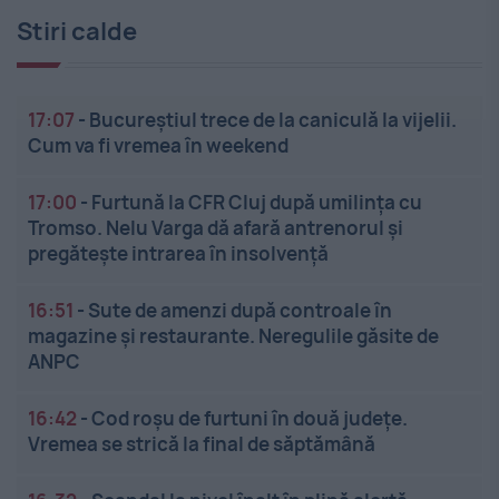
Stiri calde
17:07
-
Bucureștiul trece de la caniculă la vijelii.
Cum va fi vremea în weekend
17:00
-
Furtună la CFR Cluj după umilința cu
Tromso. Nelu Varga dă afară antrenorul și
pregătește intrarea în insolvență
16:51
-
Sute de amenzi după controale în
magazine și restaurante. Neregulile găsite de
ANPC
16:42
-
Cod roșu de furtuni în două județe.
Vremea se strică la final de săptămână