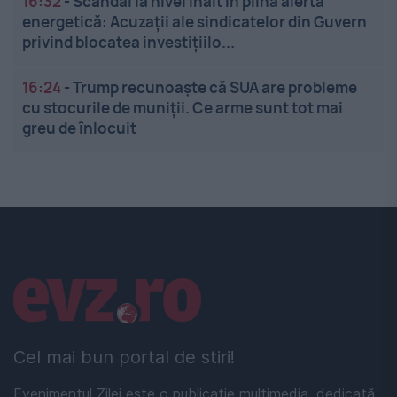
16:32
-
Scandal la nivel înalt în plină alertă
energetică: Acuzații ale sindicatelor din Guvern
privind blocatea investițiilo...
16:24
-
Trump recunoaște că SUA are probleme
cu stocurile de muniții. Ce arme sunt tot mai
greu de înlocuit
Linkuri utile
Cel mai bun portal de stiri!
Evenimentul Zilei este o publicație multimedia, dedicată