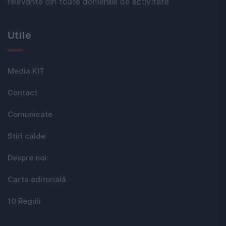
relevante din toate domeniile de activitate
Utile
Media KIT
Contact
Comunicate
Stiri calde
Despre noi
Carta editorială
10 Reguli