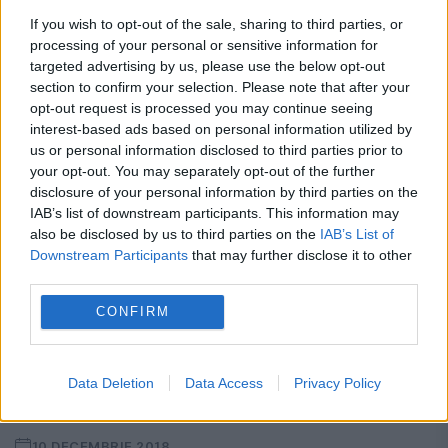
ediția din această seară a emisiunii “Bravo,
If you wish to opt-out of the sale, sharing to third parties, or
processing of your personal or sensitive information for
ai stil!”...
targeted advertising by us, please use the below opt-out
section to confirm your selection. Please note that after your
opt-out request is processed you may continue seeing
interest-based ads based on personal information utilized by
us or personal information disclosed to third parties prior to
your opt-out. You may separately opt-out of the further
disclosure of your personal information by third parties on the
IAB’s list of downstream participants. This information may
also be disclosed by us to third parties on the
IAB’s List of
Downstream Participants
that may further disclose it to other
third parties.
CONFIRM
„Literatorul”, o revistă istorică revine la
Data Deletion
Data Access
Privacy Policy
viață
10 DECEMBRIE 2018