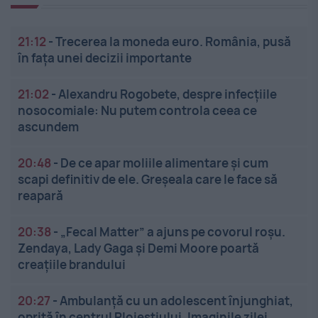
21:12
-
Trecerea la moneda euro. România, pusă
în fața unei decizii importante
21:02
-
Alexandru Rogobete, despre infecțiile
nosocomiale: Nu putem controla ceea ce
ascundem
20:48
-
De ce apar moliile alimentare și cum
scapi definitiv de ele. Greșeala care le face să
reapară
20:38
-
„Fecal Matter” a ajuns pe covorul roșu.
Zendaya, Lady Gaga și Demi Moore poartă
creațiile brandului
20:27
-
Ambulanță cu un adolescent înjunghiat,
oprită în centrul Ploieștiului. Imaginile zilei