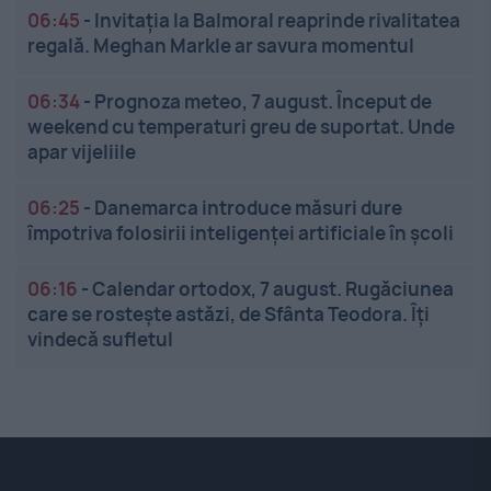
06:45
-
Invitația la Balmoral reaprinde rivalitatea
regală. Meghan Markle ar savura momentul
06:34
-
Prognoza meteo, 7 august. Început de
weekend cu temperaturi greu de suportat. Unde
apar vijeliile
06:25
-
Danemarca introduce măsuri dure
împotriva folosirii inteligenței artificiale în școli
06:16
-
Calendar ortodox, 7 august. Rugăciunea
care se rostește astăzi, de Sfânta Teodora. Îți
vindecă sufletul