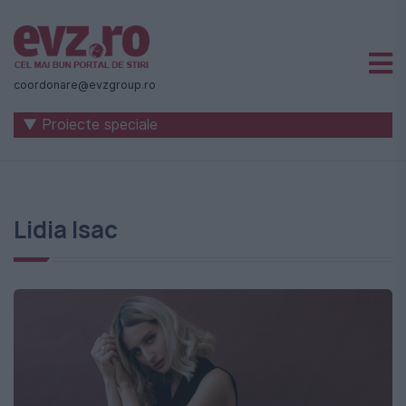
Știri
naționale
coordonare@evzgroup.ro
și
▼ Proiecte speciale
internaționale
|
România
Lidia Isac
-
Evenimentul
Zilei