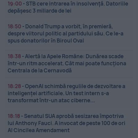
19:00
-
STB cere intrarea în insolvență. Datoriile
depășesc 3 miliarde de lei
18:50
-
Donald Trump a vorbit, în premieră,
despre viitorul politic al partidului său. Ce le-a
spus donatorilor în Biroul Oval
18:38
-
Alertă la Apele Române: Dunărea scade
într-un ritm accelerat. Cât mai poate funcționa
Centrala de la Cernavodă
18:28
-
OpenAI schimbă regulile de dezvoltare a
inteligenței artificiale. Un test intern s-a
transformat într-un atac ciberne...
18:18
-
Senatul SUA aprobă sesizarea împotriva
lui Anthony Fauci. A invocat de peste 100 de ori
Al Cincilea Amendament