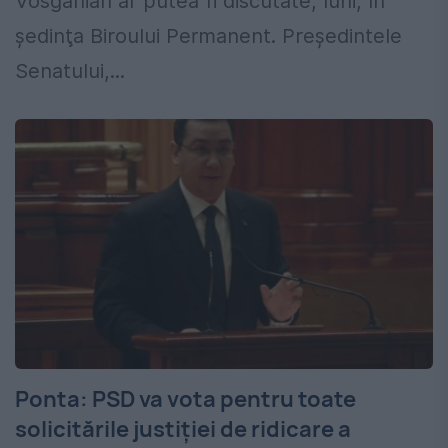
Vosganian ar putea fi discutate, luni, în
şedinţa Biroului Permanent. Președintele
Senatului,...
Ponta: PSD va vota pentru toate
solicitările justiției de ridicare a