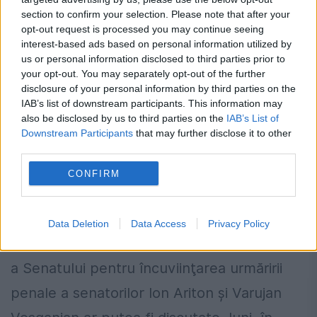
section to confirm your selection. Please note that after your
opt-out request is processed you may continue seeing
interest-based ads based on personal information utilized by
us or personal information disclosed to third parties prior to
your opt-out. You may separately opt-out of the further
disclosure of your personal information by third parties on the
IAB’s list of downstream participants. This information may
also be disclosed by us to third parties on the
IAB’s List of
Downstream Participants
that may further disclose it to other
Avizele Comisiei Juridice din Senat, în
third parties.
cazul Vosganian și Ariton, discutate
CONFIRM
luni în Biroul Permanent
4 FEBRUARIE 2015
Data Deletion
Data Access
Privacy Policy
Avizele favorabile date de Comisia Juridică
a Senatului pentru încuviinţarea urmăririi
penale a senatorilor Ion Ariton şi Varujan