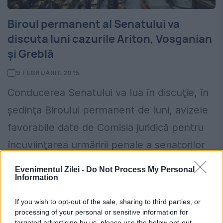
Biroul permanent al Senatului va
discuta luni cazurile Ariton, Vosganian
şi Greblă
9 FEBRUARIE 2015
Conducerea Senatului va lua în discuţie, în
şedinţa Biroului permanent de luni, avizele
favorabile date de Comisia juridică pentru
încuviinţarea urmăririi penale a senatorilor
Ion Ariton, în dosarul Gala Bute...
Evenimentul Zilei -
Do Not Process My Personal
Information
If you wish to opt-out of the sale, sharing to third parties, or
processing of your personal or sensitive information for
targeted advertising by us, please use the below opt-out