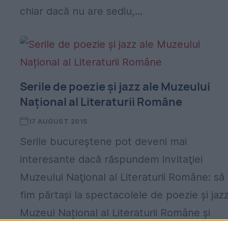
chiar dacă nu are sediu,...
Serile de poezie şi jazz ale Muzeului
Național al Literaturii Române
17 AUGUST 2015
Serile bucureştene pot deveni mai
interesante dacă răspundem invitaţiei
Muzeului Naţional al Literaturii Române: să
fim părtaşi la spectacolele de poezie şi jazz
Muzeul Național al Literaturii Române și