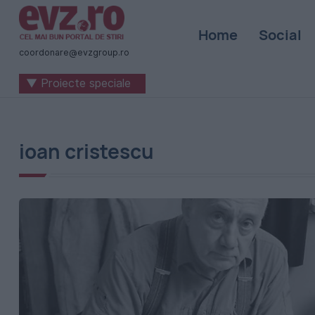
Știri
Home
Social
naționale
coordonare@evzgroup.ro
și
▼ Proiecte speciale
internaționale
|
România
ioan cristescu
-
Evenimentul
Zilei