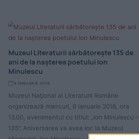
Muzeul Literaturii sărbătorește 135 de
ani de la nașterea poetului Ion
Minulescu
4 IANUARIE 2016
Muzeul Naţional al Literaturii Române
organizează miercuri, 6 ianuarie 2016, ora
13.00, evenimentul cu titlul: „Ion Minulescu –
135”. Aniversarea va avea loc la Muzeul