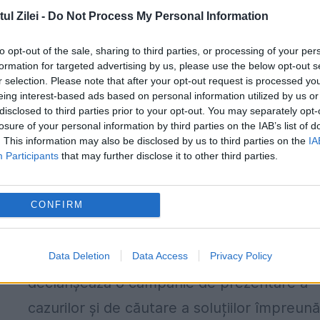
Fundația...
l Zilei -
Do Not Process My Personal Information
to opt-out of the sale, sharing to third parties, or processing of your per
formation for targeted advertising by us, please use the below opt-out s
r selection. Please note that after your opt-out request is processed y
eing interest-based ads based on personal information utilized by us or
Campanie EVZ. Cultura , încotro?
disclosed to third parties prior to your opt-out. You may separately opt-
losure of your personal information by third parties on the IAB’s list of
Muzeul Național al Literaturii Române,
. This information may also be disclosed by us to third parties on the
IA
asasinat
Participants
that may further disclose it to other third parties.
9 APRILIE 2015
Zeci de muzee sunt în pericol să-și piardă
CONFIRM
clădirile în care funcționează, în urma
retrocedărilor. „Evenimentul zilei”
Data Deletion
Data Access
Privacy Policy
declanșează o campanie de prezentare a
cazurilor și de căutare a soluțiilor împreună.