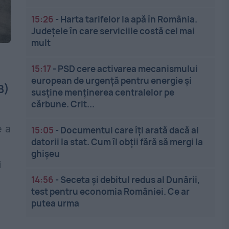
15:26
-
Harta tarifelor la apă în România.
Județele în care serviciile costă cel mai
mult
a
15:17
-
PSD cere activarea mecanismului
european de urgență pentru energie și
B)
susține menținerea centralelor pe
cărbune. Crit...
e a
15:05
-
Documentul care îți arată dacă ai
datorii la stat. Cum îl obții fără să mergi la
ghișeu
i
14:56
-
Seceta și debitul redus al Dunării,
test pentru economia României. Ce ar
putea urma