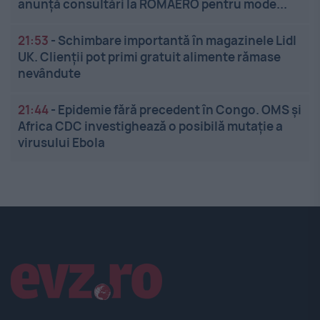
anunță consultări la ROMAERO pentru mode...
21:53
-
Schimbare importantă în magazinele Lidl
UK. Clienții pot primi gratuit alimente rămase
nevândute
21:44
-
Epidemie fără precedent în Congo. OMS și
Africa CDC investighează o posibilă mutație a
virusului Ebola
Linkuri utile