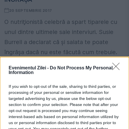
20 SEPTEMBRIE 2017
O nutriţionistă celebră a spart tiparele cu
unul dintre ultimele sale interviuri. Susie
Burrell a declarat că şi salata te poate
îngrăşa dacă nu este făcută cum trebuie.
Potrivit lui...
Evenimentul Zilei -
Do Not Process My Personal
Information
If you wish to opt-out of the sale, sharing to third parties, or
processing of your personal or sensitive information for
PASTILE care te ÎNGRAȘĂ fără să știi!
targeted advertising by us, please use the below opt-out
section to confirm your selection. Please note that after your
7 APRILIE 2017
opt-out request is processed you may continue seeing
interest-based ads based on personal information utilized by
Știm cu toții că, mâncatul nesănătos și în
us or personal information disclosed to third parties prior to
cantități mari, sedentarismul și problemele
your opt-out. You may separately opt-out of the further