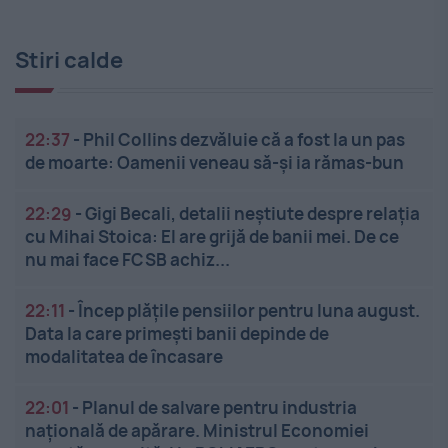
Stiri calde
22:37
-
Phil Collins dezvăluie că a fost la un pas
de moarte: Oamenii veneau să-și ia rămas-bun
22:29
-
Gigi Becali, detalii neștiute despre relația
cu Mihai Stoica: El are grijă de banii mei. De ce
nu mai face FCSB achiz...
22:11
-
Încep plățile pensiilor pentru luna august.
Data la care primești banii depinde de
modalitatea de încasare
22:01
-
Planul de salvare pentru industria
națională de apărare. Ministrul Economiei