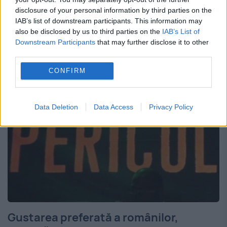
disclosure of your personal information by third parties on the
legate de tiroidă sunt principalele cauze ale
IAB’s list of downstream participants. This information may
also be disclosed by us to third parties on the
IAB’s List of
îngrășatului. Însă, o parte dintre cazurile de
Downstream Participants
that may further disclose it to other
supraponderalitate sunt cauzate...
third parties.
CONFIRM
Data Deletion
Data Access
Privacy Policy
Gustarea preferată a românilor,