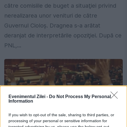
către comisiile de buget a situaţiei privind
nerealizarea unor venituri de către
Guvernul Cioloş. Dragnea s-a arătat
deranjat de interpretările opoziţiei. După ce
PNL,...
Evenimentul Zilei -
Do Not Process My Personal
Information
If you wish to opt-out of the sale, sharing to third parties, or
processing of your personal or sensitive information for
targeted advertising by us, please use the below opt-out