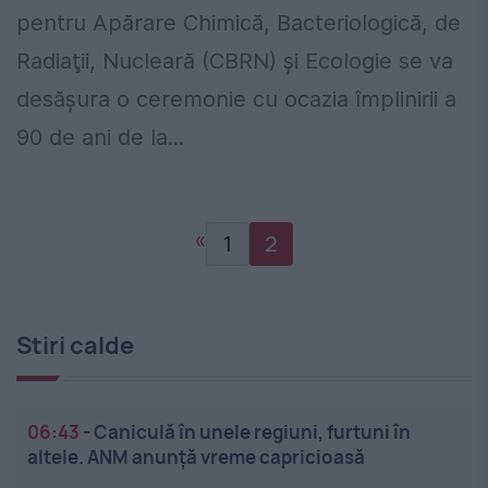
pentru Apărare Chimică, Bacteriologică, de
Radiaţii, Nucleară (CBRN) şi Ecologie se va
desăşura o ceremonie cu ocazia împlinirii a
90 de ani de la...
«
1
2
Stiri calde
06:43
-
Caniculă în unele regiuni, furtuni în
altele. ANM anunță vreme capricioasă