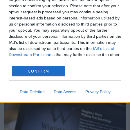
section to confirm your selection. Please note that after your
A fost înfiinţată comisia de anchetă
opt-out request is processed you may continue seeing
interest-based ads based on personal information utilized by
privind guvernul Cioloş
us or personal information disclosed to third parties prior to
your opt-out. You may separately opt-out of the further
16 IANUARIE 2017
disclosure of your personal information by third parties on the
Plenul reunit al celor două Camere a
IAB’s list of downstream participants. This information may
also be disclosed by us to third parties on the
IAB’s List of
aprobat, luni, anchetarea de către comisiile
Downstream Participants
that may further disclose it to other
third parties.
de buget ale Parlamentului a situaţiei
CONFIRM
privind nerealizarea unor venituri de către
guvernul Cioloş. Înfiinţarea comisiei de...
Data Deletion
Data Access
Privacy Policy