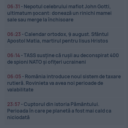
06:31
-
Nepotul celebrului mafiot John Gotti,
ultimatum șocant: donează un rinichi mamei
sale sau merge la închisoare
06:23
-
Calendar ortodox, 9 august. Sfântul
Apostol Matia, martirul pentru Iisus Hristos
06:14
-
TASS susține că rușii au deconspirat 400
de spioni NATO și ofițeri ucraineni
06:05
-
România introduce noul sistem de taxare
rutieră. Rovinieta va avea noi perioade de
valabilitate
23:57
-
Cuptorul din istoria Pământului.
Perioada în care pe planetă a fost mai cald ca
niciodată