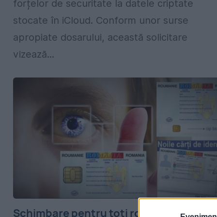
forțelor de securitate la datele criptate
stocate în iCloud. Conform unor surse
apropiate dosarului, această solicitare
vizează...
Schimbare pentru toți românii care au
Evenimentu