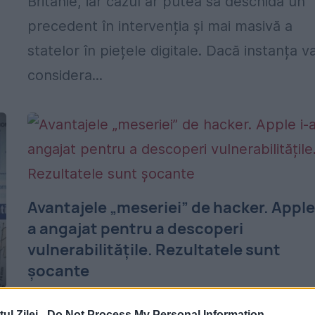
Britanie, iar cazul ar putea să deschidă un
precedent în intervenția și mai masivă a
statelor în piețele digitale. Dacă instanța v
considera...
Avantajele „meseriei” de hacker. Apple 
a angajat pentru a descoperi
vulnerabilitățile. Rezultatele sunt
şocante
11 OCTOMBRIE 2020
l Zilei -
Do Not Process My Personal Information