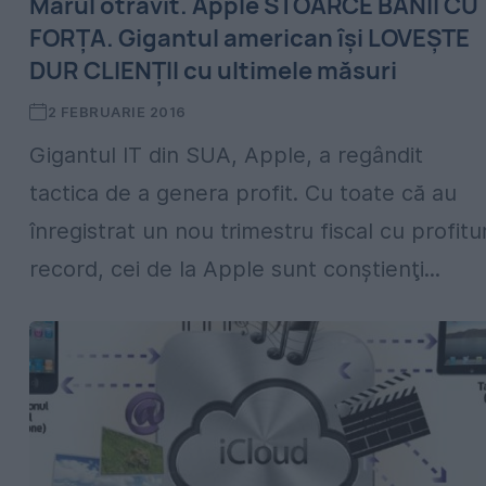
Mărul otrăvit. Apple STOARCE BANII CU
FORŢA. Gigantul american îşi LOVEŞTE
DUR CLIENŢII cu ultimele măsuri
2 FEBRUARIE 2016
Gigantul IT din SUA, Apple, a regândit
tactica de a genera profit. Cu toate că au
înregistrat un nou trimestru fiscal cu profitur
record, cei de la Apple sunt conştienţi...