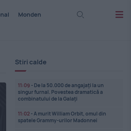
onal
Monden
Stiri calde
11:09
-
De la 50.000 de angajați la un
singur furnal. Povestea dramatică a
combinatului de la Galați
11:02
-
A murit William Orbit, omul din
spatele Grammy-urilor Madonnei