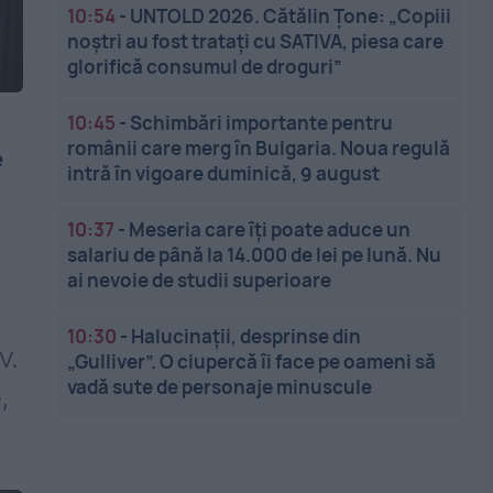
10:54
-
UNTOLD 2026. Cătălin Țone: „Copiii
noștri au fost tratați cu SATIVA, piesa care
glorifică consumul de droguri”
10:45
-
Schimbări importante pentru
românii care merg în Bulgaria. Noua regulă
e
intră în vigoare duminică, 9 august
10:37
-
Meseria care îți poate aduce un
salariu de până la 14.000 de lei pe lună. Nu
ai nevoie de studii superioare
10:30
-
Halucinații, desprinse din
V.
„Gulliver”. O ciupercă îi face pe oameni să
vadă sute de personaje minuscule
,