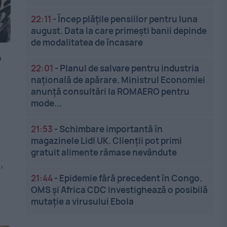
22:11
-
Încep plățile pensiilor pentru luna
august. Data la care primești banii depinde
de modalitatea de încasare
o
22:01
-
Planul de salvare pentru industria
națională de apărare. Ministrul Economiei
anunță consultări la ROMAERO pentru
mode...
21:53
-
Schimbare importantă în
magazinele Lidl UK. Clienții pot primi
gratuit alimente rămase nevândute
,
21:44
-
Epidemie fără precedent în Congo.
OMS și Africa CDC investighează o posibilă
mutație a virusului Ebola