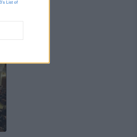
B’s List of
e