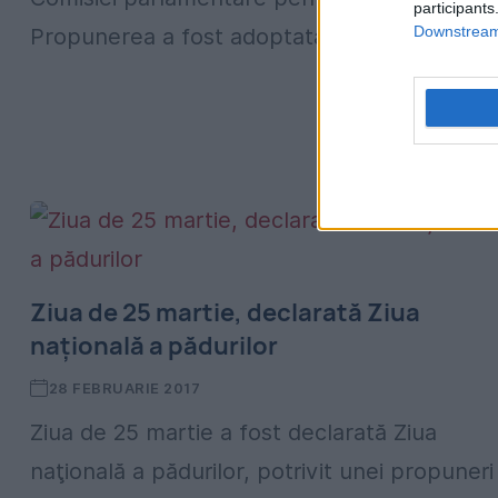
participants
Downstream 
Propunerea a fost adoptată cu 273 de...
Ziua de 25 martie, declarată Ziua
națională a pădurilor
28 FEBRUARIE 2017
Ziua de 25 martie a fost declarată Ziua
naţională a pădurilor, potrivit unei propuneri