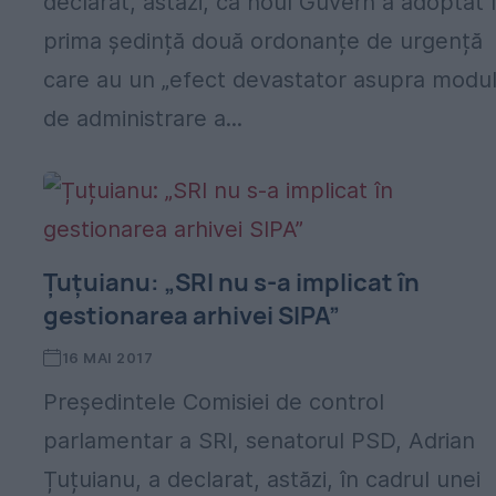
declarat, astăzi, că noul Guvern a adoptat 
prima ședință două ordonanțe de urgență
care au un „efect devastator asupra modul
de administrare a...
Țuțuianu: „SRI nu s-a implicat în
gestionarea arhivei SIPA”
16 MAI 2017
Președintele Comisiei de control
parlamentar a SRI, senatorul PSD, Adrian
Țuțuianu, a declarat, astăzi, în cadrul unei