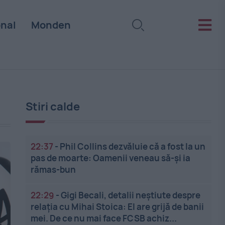
onal
Monden
Stiri calde
22:37
-
Phil Collins dezvăluie că a fost la un
pas de moarte: Oamenii veneau să-și ia
rămas-bun
22:29
-
Gigi Becali, detalii neștiute despre
relația cu Mihai Stoica: El are grijă de banii
mei. De ce nu mai face FCSB achiz...