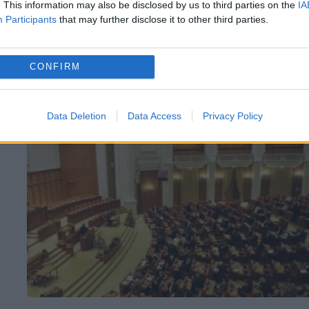
. This information may also be disclosed by us to third parties on the
IA
numărului membrilor Comisiei parlamentar
Participants
that may further disclose it to other third parties.
pentru controlul SIE. Votul final a fost
programat pentru şedinţa de marţi,
CONFIRM
informează Agerpres. Proiectul...
Data Deletion
Data Access
Privacy Policy