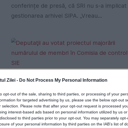
conferințe de presă, că SRI nu s-a implicat 
gestionarea arhivei SIPA. „Vreau...
Deputaţii au votat proiectul majorării
l Zilei -
Do Not Process My Personal Information
numărului de membri în Comisia de
control a SIE
to opt-out of the sale, sharing to third parties, or processing of your per
formation for targeted advertising by us, please use the below opt-out s
6 MARTIE 2017
r selection. Please note that after your opt-out request is processed y
ă
eing interest-based ads based on personal information utilized by us or
Camera Deputaţilor a adoptat pe articole,
disclosed to third parties prior to your opt-out. You may separately opt-
losure of your personal information by third parties on the IAB’s list of
luni, propunerea legislativă pentru majorar