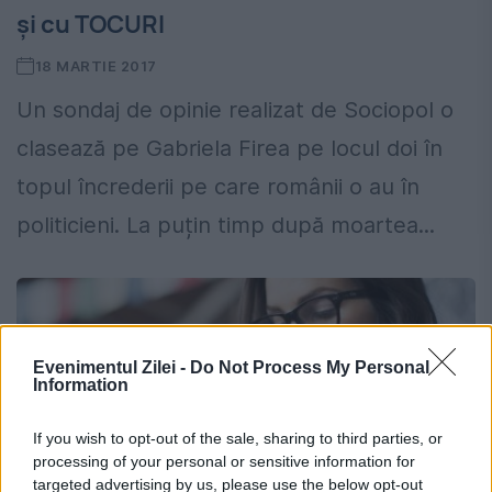
și cu TOCURI
18 MARTIE 2017
Un sondaj de opinie realizat de Sociopol o
clasează pe Gabriela Firea pe locul doi în
topul încrederii pe care românii o au în
politicieni. La puțin timp după moartea...
Evenimentul Zilei -
Do Not Process My Personal
Information
If you wish to opt-out of the sale, sharing to third parties, or
processing of your personal or sensitive information for
targeted advertising by us, please use the below opt-out