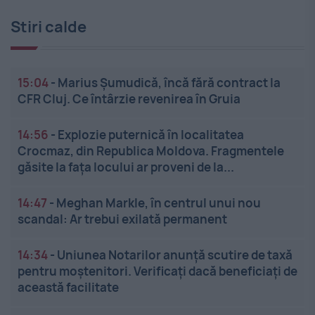
Stiri calde
15:04
-
Marius Șumudică, încă fără contract la
CFR Cluj. Ce întârzie revenirea în Gruia
14:56
-
Explozie puternică în localitatea
Crocmaz, din Republica Moldova. Fragmentele
găsite la fața locului ar proveni de la...
14:47
-
Meghan Markle, în centrul unui nou
scandal: Ar trebui exilată permanent
14:34
-
Uniunea Notarilor anunță scutire de taxă
pentru moștenitori. Verificați dacă beneficiați de
această facilitate