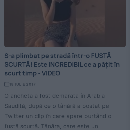
S-a plimbat pe stradă într-o FUSTĂ
SCURTĂ! Este INCREDIBIL ce a pățit în
scurt timp - VIDEO
18 IULIE 2017
O anchetă a fost demarată în Arabia
Saudită, după ce o tânără a postat pe
Twitter un clip în care apare purtând o
fustă scurtă. Tânăra, care este un