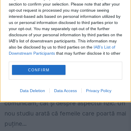
section to confirm your selection. Please note that after your
opt-out request is processed you may continue seeing
interest-based ads based on personal information utilized by
us or personal information disclosed to third parties prior to
Lucrul SURPRINZĂTOR care face ORICE
your opt-out. You may separately opt-out of the further
FEMEIE să pară mai INTELIGENTĂ. Și nu,
disclosure of your personal information by third parties on the
nu sunt ochelarii. Un nou studiu
IAB’s list of downstream participants. This information may
also be disclosed by us to third parties on the
IAB’s List of
CONTRAZICE tot ce se credea până
Downstream Participants
that may further disclose it to other
acum
third parties.
CONFIRM
6 MAI 2016
Părerea pe care ne-o formăm unii despre
Data Deletion
Data Access
Privacy Policy
alții depinde atât de felul în care
comunicăm, cât și despre aspectul fizic. Un
nou studiu arată că femeile care poartă mai
puține...