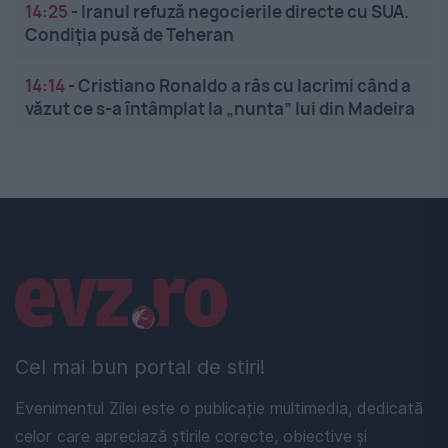
14:25
-
Iranul refuză negocierile directe cu SUA.
Condiția pusă de Teheran
14:14
-
Cristiano Ronaldo a râs cu lacrimi când a
văzut ce s-a întâmplat la „nunta” lui din Madeira
Linkuri utile
Cel mai bun portal de stiri!
Evenimentul Zilei este o publicație multimedia, dedicată
celor care apreciază știrile corecte, obiective și