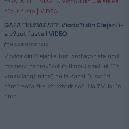
GAFA TELEVIZAT?. Vioric?i din Clejani i-
a c?zut fusta | VIDEO
16 NOIEMBRIE 2012
Viorica din Clejani a fost protagonista unui
moment neprev?zut în timpul emsiunii “Te
vreau lang? mine”, de la Kanal D. Ast?zi,
cânt?rea?a ?i-a s?rb?torit so?ul la TV, iar în
timp...