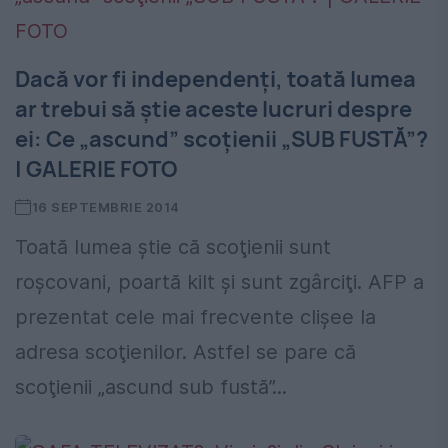
Dacă vor fi independenţi, toată lumea
ar trebui să ştie aceste lucruri despre
ei: Ce „ascund” scoţienii „SUB FUSTĂ”?
| GALERIE FOTO
16 SEPTEMBRIE 2014
Toată lumea ştie că scoţienii sunt
roşcovani, poartă kilt şi sunt zgârciţi. AFP a
prezentat cele mai frecvente clişee la
adresa scoţienilor. Astfel se pare că
scoţienii „ascund sub fustă”...