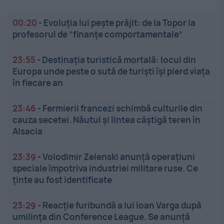
00:20
-
Evoluția lui pește prăjit: de la Topor la
profesorul de ”finanțe comportamentale”
23:55
-
Destinația turistică mortală: locul din
Europa unde peste o sută de turiști își pierd viața
în fiecare an
23:46
-
Fermierii francezi schimbă culturile din
cauza secetei. Năutul și lintea câștigă teren în
Alsacia
23:39
-
Volodimir Zelenski anunță operațiuni
speciale împotriva industriei militare ruse. Ce
ținte au fost identificate
23:29
-
Reacție furibundă a lui Ioan Varga după
umilința din Conference League. Se anunță