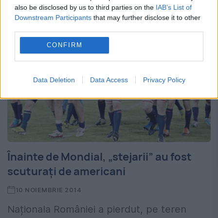
also be disclosed by us to third parties on the
IAB’s List of
Downstream Participants
that may further disclose it to other
third parties.
CONFIRM
Data Deletion
Data Access
Privacy Policy
Înainte de Mondial, „stejarii” au fost
scuturați de americani
10 NOIEMBRIE 2014
Naționala României a pierdut, pe teren