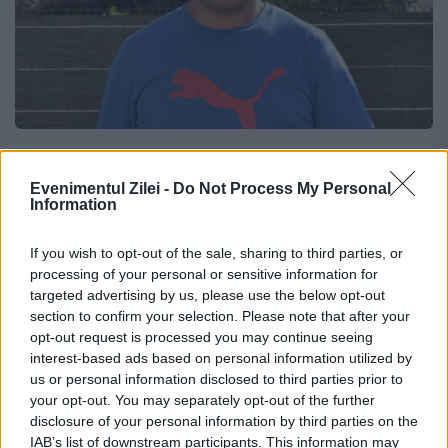
Federația Română de Rugby este
alături de Petre Mitu
Evenimentul Zilei -
Do Not Process My Personal
Information
19 NOIEMBRIE 2014
If you wish to opt-out of the sale, sharing to third parties, or
Federatia Romana de Rugby este alaturi de
processing of your personal or sensitive information for
targeted advertising by us, please use the below opt-out
fostul rugbyst Petre Mitu, recent
section to confirm your selection. Please note that after your
diagnosticat cu scleroza laterala
opt-out request is processed you may continue seeing
interest-based ads based on personal information utilized by
amiotrofica, o boala neuro-degenerativa
us or personal information disclosed to third parties prior to
your opt-out. You may separately opt-out of the further
fara posibilitate de vindecare Pentru a-l
disclosure of your personal information by third parties on the
ajuta pe “Pia” sa...
IAB’s list of downstream participants. This information may