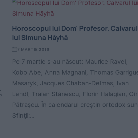
Horoscopul lui Dom' Profesor. Calvarul
lui Simuna Hāyhā
7 MARTIE 2016
Pe 7 martie s-au născut: Maurice Ravel,
Kobo Abe, Anna Magnani, Thomas Garrigu
Masaryk, Jacques Chaban-Delmas, Ivan
,
Lendl, Traian Stănescu, Florin Halagian, Gi
Pătraşcu. În calendarul creştin ortodox sun
Sfinţii:...