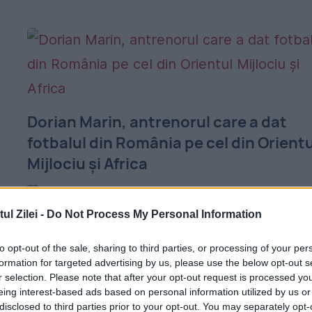
Dorian Marin, antrenorul care a dat
fotbalul din România pe cel din Orientu
Mijlociu și Africa
31 IANUARIE 2015
l Zilei -
Do Not Process My Personal Information
EVZ vă prezintă povestea tehnicianului
român care a trăit experiențe formidabile î
to opt-out of the sale, sharing to third parties, or processing of your per
formation for targeted advertising by us, please use the below opt-out s
ultimii 14 ani în timp ce a lucrat în Siria,
r selection. Please note that after your opt-out request is processed y
Liban, Eritrea, Uganda, Ghana și Oman.
eing interest-based ads based on personal information utilized by us or
disclosed to third parties prior to your opt-out. You may separately opt-