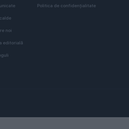
nicate
Politica de confidențialitate
 calde
re noi
a editorială
eguli