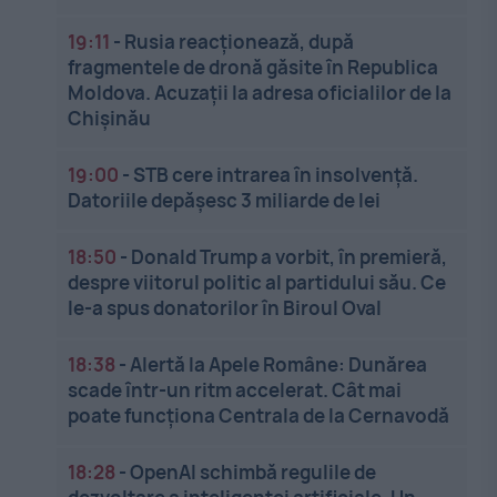
19:11
-
Rusia reacționează, după
fragmentele de dronă găsite în Republica
Moldova. Acuzații la adresa oficialilor de la
Chișinău
19:00
-
STB cere intrarea în insolvență.
Datoriile depășesc 3 miliarde de lei
18:50
-
Donald Trump a vorbit, în premieră,
despre viitorul politic al partidului său. Ce
le-a spus donatorilor în Biroul Oval
18:38
-
Alertă la Apele Române: Dunărea
scade într-un ritm accelerat. Cât mai
poate funcționa Centrala de la Cernavodă
18:28
-
OpenAI schimbă regulile de