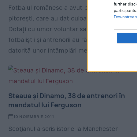
further disc
Fotbalul românesc a avut parte de personaj
participants
Downstream 
pitorești, care au dat culoare fenomenului.
Dotați cu umor voluntar sau involuntar,
fotbaliștii și antrenorii au rămas în folclor
datorită unor întâmplări memorabile...
Steaua şi Dinamo, 38 de antrenori în
mandatul lui Ferguson
10 NOIEMBRIE 2011
Scoţianul a scris istorie la Manchester