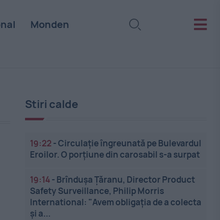
onal
Monden
Stiri calde
19:22
-
Circulație îngreunată pe Bulevardul
Eroilor. O porțiune din carosabil s-a surpat
19:14
-
Brîndușa Țăranu, Director Product
Safety Surveillance, Philip Morris
International: "Avem obligația de a colecta
și a...