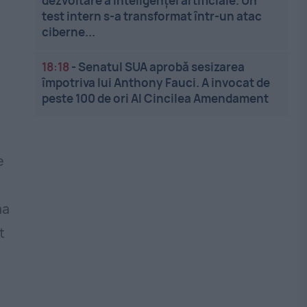
dezvoltare a inteligenței artificiale. Un
test intern s-a transformat într-un atac
ciberne...
18:18
-
Senatul SUA aprobă sesizarea
împotriva lui Anthony Fauci. A invocat de
peste 100 de ori Al Cincilea Amendament
e
na
t