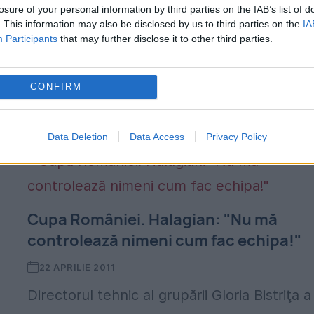
Dorian Marin...
losure of your personal information by third parties on the IAB’s list of
e
. This information may also be disclosed by us to third parties on the
IA
Participants
that may further disclose it to other third parties.
CONFIRM
Data Deletion
Data Access
Privacy Policy
Cupa României. Halagian: "Nu mă
controlează nimeni cum fac echipa!"
22 APRILIE 2011
Directorul tehnic al grupării Gloria Bistriţa a