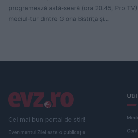
programează astă-seară (ora 20.45, Pro TV)
meciul-tur dintre Gloria Bistriţa şi...
Linkuri utile
Uti
Medi
Cel mai bun portal de stiri!
Cont
Evenimentul Zilei este o publicație