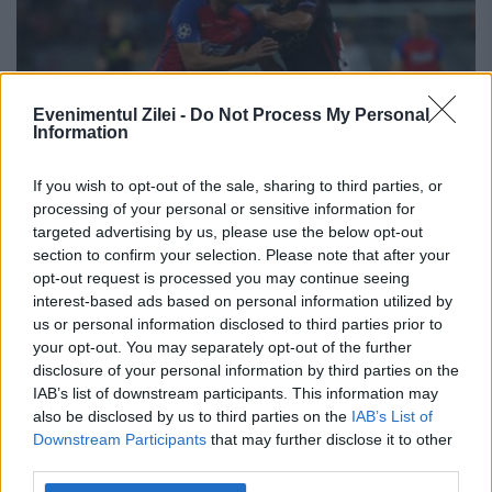
Evenimentul Zilei -
Do Not Process My Personal
Information
If you wish to opt-out of the sale, sharing to third parties, or
processing of your personal or sensitive information for
targeted advertising by us, please use the below opt-out
section to confirm your selection. Please note that after your
Cum ar putea arăta primul „11” al Stelei
opt-out request is processed you may continue seeing
pentru duelul cu FC Zurich, din Europa
interest-based ads based on personal information utilized by
us or personal information disclosed to third parties prior to
League. Lotul lui Reghe, măcinat de
your opt-out. You may separately opt-out of the further
accidentări
disclosure of your personal information by third parties on the
IAB’s list of downstream participants. This information may
19 OCTOMBRIE 2016
also be disclosed by us to third parties on the
IAB’s List of
Downstream Participants
that may further disclose it to other
Steaua va întâlni mâine (de la ora 20:00, pe
third parties.