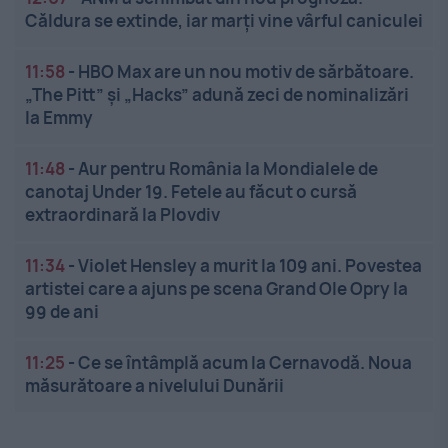
Căldura se extinde, iar marți vine vârful caniculei
11:58
-
HBO Max are un nou motiv de sărbătoare.
„The Pitt” și „Hacks” adună zeci de nominalizări
la Emmy
11:48
-
Aur pentru România la Mondialele de
canotaj Under 19. Fetele au făcut o cursă
extraordinară la Plovdiv
11:34
-
Violet Hensley a murit la 109 ani. Povestea
artistei care a ajuns pe scena Grand Ole Opry la
99 de ani
11:25
-
Ce se întâmplă acum la Cernavodă. Noua
măsurătoare a nivelului Dunării