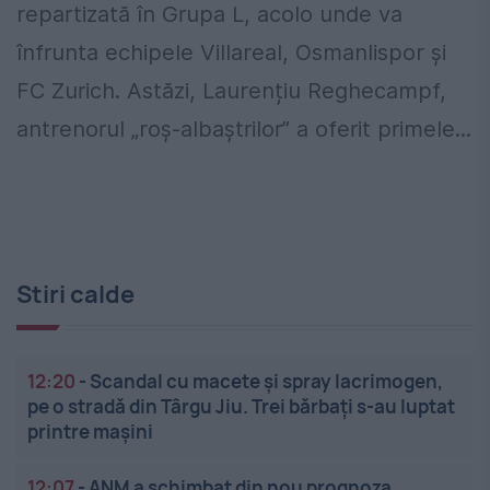
repartizată în Grupa L, acolo unde va
înfrunta echipele Villareal, Osmanlispor și
FC Zurich. Astăzi, Laurențiu Reghecampf,
antrenorul „roș-albaștrilor” a oferit primele...
Stiri calde
12:20
-
Scandal cu macete și spray lacrimogen,
pe o stradă din Târgu Jiu. Trei bărbați s-au luptat
printre mașini
12:07
-
ANM a schimbat din nou prognoza.