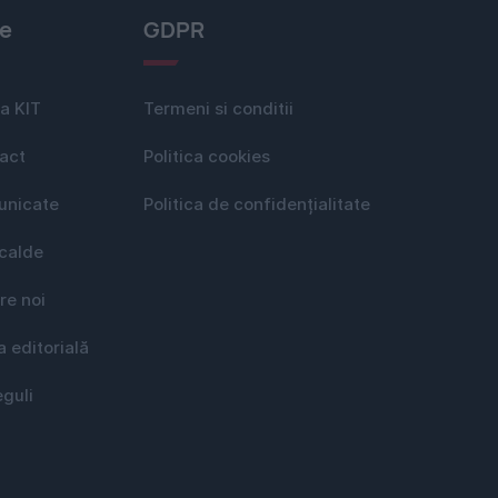
le
GDPR
a KIT
Termeni si conditii
act
Politica cookies
nicate
Politica de confidențialitate
 calde
re noi
a editorială
eguli