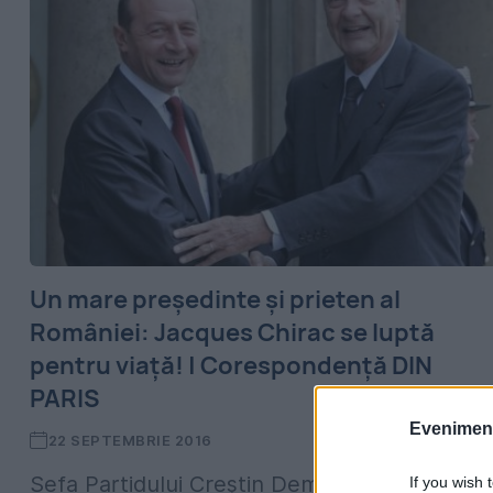
Un mare președinte și prieten al
României: Jacques Chirac se luptă
pentru viață! | Corespondență DIN
PARIS
Evenimentu
22 SEPTEMBRIE 2016
Șefa Partidului Creștin Democrat din Franța
If you wish 