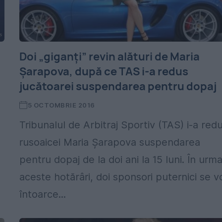
Doi „giganți” revin alături de Maria
Șarapova, după ce TAS i-a redus
jucătoarei suspendarea pentru dopaj
5 OCTOMBRIE 2016
Tribunalul de Arbitraj Sportiv (TAS) i-a red
rusoaicei Maria Șarapova suspendarea
pentru dopaj de la doi ani la 15 luni. În urm
aceste hotărâri, doi sponsori puternici se v
întoarce...