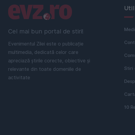
Linkuri utile
Uti
Medi
Cel mai bun portal de stiri!
Cont
Evenimentul Zilei este o publicație
multimedia, dedicată celor care
Comu
apreciază știrile corecte, obiective și
Stiri
relevante din toate domeniile de
activitate
Desp
Cart
10 R