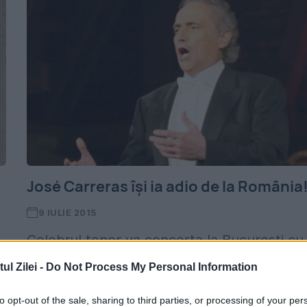
José Carreras își ia adio de la România
9 IULIE 2015
Celebrul tenor va concerta la București cu
doar câteva zile înainte de ziua sa de
l Zilei -
Do Not Process My Personal Information
naștere. Atenție: are alergie la florile
,
to opt-out of the sale, sharing to third parties, or processing of your per