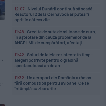
12:07
-
Nivelul Dunării continuă să scadă.
Reactorul 2 de la Cernavodă ar putea fi
oprit în câteva zile
11:48
-
Credite de sute de milioane de euro,
în așteptare din cauza problemelor de la
ANCPI. Mii de cumpărători, afectați
11:42
-
Soiuri de lalele rezistente în timp –
us
alegeri potrivite pentru o grădină
spectaculoasă an de an
a
11:32
-
Un aeroport din România a rămas
fără combustibil pentru avioane. Ce se
or
întâmplă cu zborurile