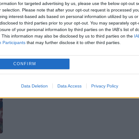
mirositoare José Carreras vine pentru ulti
formation for targeted advertising by us, please use the below opt-out s
r selection. Please note that after your opt-out request is processed y
dată în România...
eing interest-based ads based on personal information utilized by us or
disclosed to third parties prior to your opt-out. You may separately opt-
losure of your personal information by third parties on the IAB’s list of
. This information may also be disclosed by us to third parties on the
IA
.
Participants
that may further disclose it to other third parties.
CONFIRM
Data Deletion
Data Access
Privacy Policy