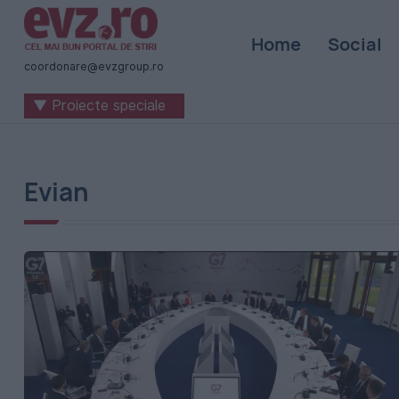
Știri
Home
Social
naționale
coordonare@evzgroup.ro
și
▼ Proiecte speciale
internaționale
|
România
Evian
-
Evenimentul
Zilei