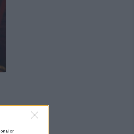
!
sonal or