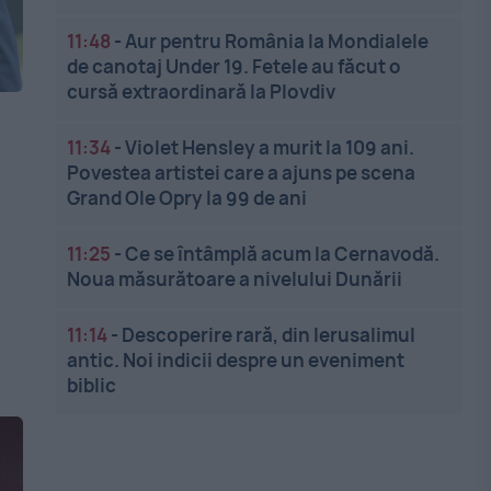
11:48
-
Aur pentru România la Mondialele
de canotaj Under 19. Fetele au făcut o
cursă extraordinară la Plovdiv
11:34
-
Violet Hensley a murit la 109 ani.
Povestea artistei care a ajuns pe scena
Grand Ole Opry la 99 de ani
11:25
-
Ce se întâmplă acum la Cernavodă.
Noua măsurătoare a nivelului Dunării
11:14
-
Descoperire rară, din Ierusalimul
antic. Noi indicii despre un eveniment
biblic