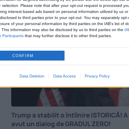
Robert Fernandez, responsabilul tehnic al
r selection. Please note that after your opt-out request is processed y
eing interest-based ads based on personal information utilized by us or
echipei,...
disclosed to third parties prior to your opt-out. You may separately opt-
losure of your personal information by third parties on the IAB’s list of
. This information may also be disclosed by us to third parties on the
IA
Participants
that may further disclose it to other third parties.
CONFIRM
Data Deletion
Data Access
Privacy Policy
Trump a stabilit o întîlnire ISTORICĂ! A
avut un dialog de GRADUL ZERO!