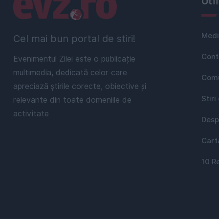
Linkuri utile
Uti
Medi
Cel mai bun portal de stiri!
Cont
Evenimentul Zilei este o publicație
multimedia, dedicată celor care
Comu
apreciază știrile corecte, obiective și
Stiri
relevante din toate domeniile de
activitate
Desp
Cart
10 R