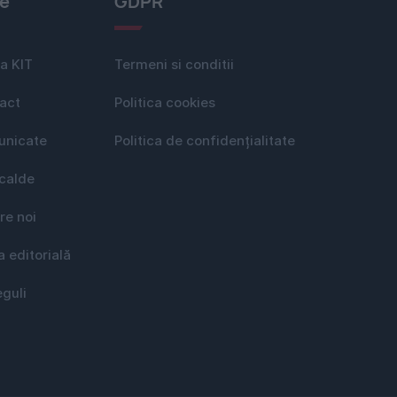
le
GDPR
a KIT
Termeni si conditii
act
Politica cookies
nicate
Politica de confidențialitate
 calde
re noi
a editorială
eguli