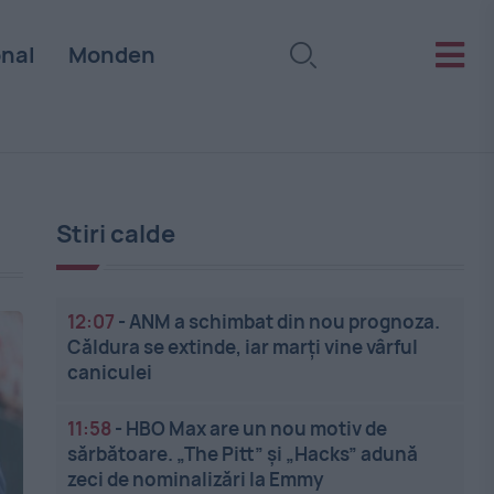
onal
Monden
Stiri calde
12:07
-
ANM a schimbat din nou prognoza.
Căldura se extinde, iar marți vine vârful
caniculei
11:58
-
HBO Max are un nou motiv de
sărbătoare. „The Pitt” și „Hacks” adună
zeci de nominalizări la Emmy