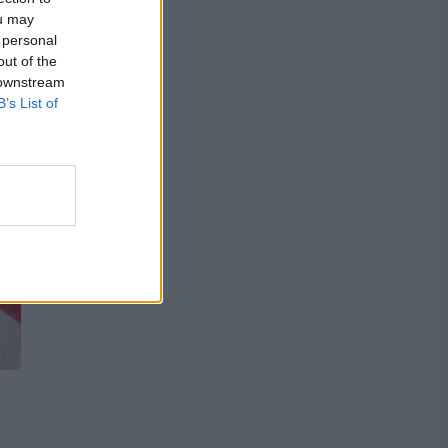
ou may
 personal
out of the
 downstream
B’s List of