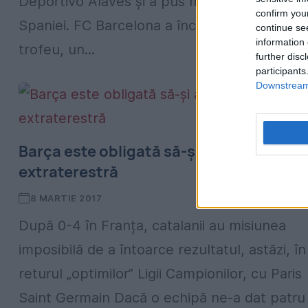
Deportivo Alaves și a pus mâna pe Cupa
confirm you
Spaniei. FC Barcelona a încheiat cu un
continue se
information 
trofeu, un...
further disc
participants
Downstream 
Barça este obligată să-și arate fața
extraterestră
8 MARTIE 2017
După 0-4 în Franța, catalanii au misiunea
imposibilă de a întoarce rezultatul, astăzi, în
returul „optimilor” Ligii Campionilor, cu Paris
Saint Germain Dacă o echipă ne-a dat patru