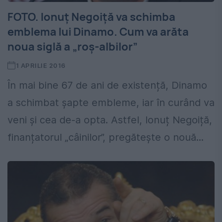
FOTO. Ionuț Negoiță va schimba
emblema lui Dinamo. Cum va arăta
noua siglă a „roș-albilor”
1 APRILIE 2016
În mai bine 67 de ani de existență, Dinamo
a schimbat șapte embleme, iar în curând va
veni și cea de-a opta. Astfel, Ionuț Negoiță,
finanțatorul „câinilor”, pregătește o nouă...