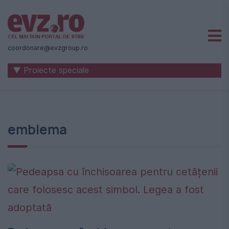
Știri
naționale
coordonare@evzgroup.ro
și
▼ Proiecte speciale
internaționale
|
România
emblema
-
Evenimentul
Zilei