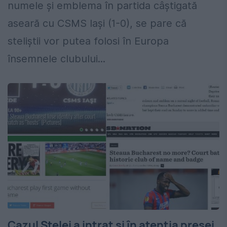
numele şi emblema în partida câştigată
aseară cu CSMS Iaşi (1-0), se pare că
steliştii vor putea folosi în Europa
însemnele clubului...
Cazul Stelei a intrat şi în atenţia presei