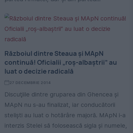
Războiul dintre Steaua şi MApN
continuă! Oficialii „roş-albaştrii” au
luat o decizie radicală
27 DECEMBRIE 2014
Discuţiile dintre gruparea din Ghencea şi
MApN nu s-au finalizat, iar conducătorii
stelişti au luat o hotărâre majoră. MApN i-a
interzis Stelei să folosească sigla şi numele,