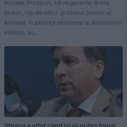
acordat ProSport, că negocierile dintre
clubul „roș-albastru” și Clubul Sportiv al
Armatei, în privința emblemei și simbolurilor
steliste, au...
Steaua a aflat când își va putea folosi