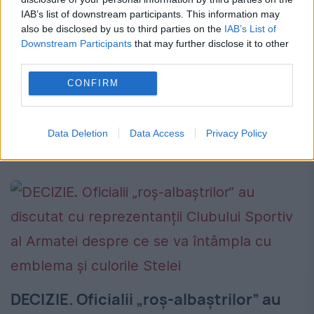
IAB’s list of downstream participants. This information may
24 IANUARIE 2015
also be disclosed by us to third parties on the
IAB’s List of
Downstream Participants
that may further disclose it to other
Fotbal Club Sporting Băleni este o echipă
third parties.
care evoluează în campionatul național de
CONFIRM
minifotbal și are titulatura de FCSB,
neînregistrată însă la OSIM. Steaua
Data Deletion
Data Access
Privacy Policy
București ar putea avea probleme cu...
DECIZIE. Oficialii „roș-albaștrilor” au