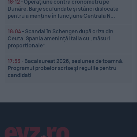
18:12
-
Operațiune contra cronometru pe
Dunăre. Barje scufundate și stânci dislocate
pentru a menține în funcțiune Centrala N...
18:04
-
Scandal în Schengen după criza din
Ceuta. Spania amenință Italia cu „măsuri
proporționale”
17:53
-
Bacalaureat 2026, sesiunea de toamnă.
Programul probelor scrise și regulile pentru
candidați
Linkuri utile