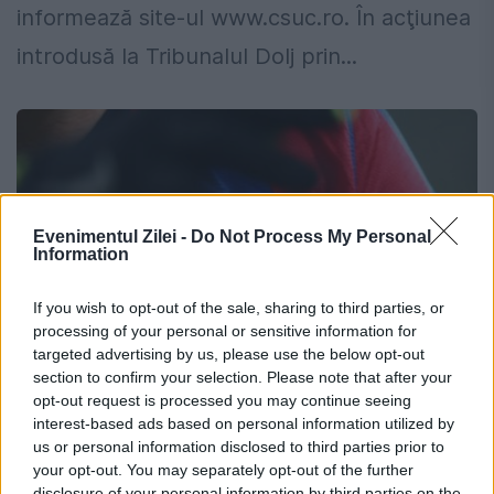
informează site-ul www.csuc.ro. În acţiunea
introdusă la Tribunalul Dolj prin...
Evenimentul Zilei -
Do Not Process My Personal
Information
If you wish to opt-out of the sale, sharing to third parties, or
processing of your personal or sensitive information for
targeted advertising by us, please use the below opt-out
section to confirm your selection. Please note that after your
opt-out request is processed you may continue seeing
Steaua are alte probleme. FCSB există
interest-based ads based on personal information utilized by
deja și evoluează în campionatul
us or personal information disclosed to third parties prior to
your opt-out. You may separately opt-out of the further
național
disclosure of your personal information by third parties on the