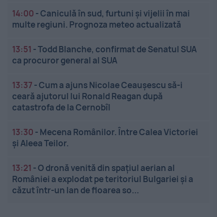
14:00
-
Caniculă în sud, furtuni și vijelii în mai
multe regiuni. Prognoza meteo actualizată
13:51
-
Todd Blanche, confirmat de Senatul SUA
ca procuror general al SUA
13:37
-
Cum a ajuns Nicolae Ceaușescu să-i
ceară ajutorul lui Ronald Reagan după
catastrofa de la Cernobîl
13:30
-
Mecena Românilor. Între Calea Victoriei
și Aleea Teilor.
13:21
-
O dronă venită din spațiul aerian al
României a explodat pe teritoriul Bulgariei și a
căzut într-un lan de floarea so...