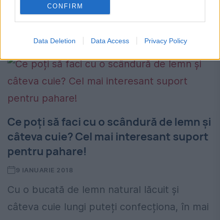
CONFIRM
2, a fost aproape ucis din bãtaie de un
cioban de la o...
Data Deletion
Data Access
Privacy Policy
Ce poți să faci cu o scândură de lemn și
câteva cuie? Cel mai interesant suport
pentru pahare!
9 IANUARIE 2018
Cu o bucată de lemn natural lăcuit și
câteva cuie lungi puteți confecționa, în mai