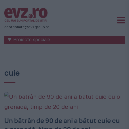
Știri
naționale
coordonare@evzgroup.ro
și
▼ Proiecte speciale
internaționale
|
România
cuie
-
Evenimentul
Zilei
Un bătrân de 90 de ani a bătut cuie cu