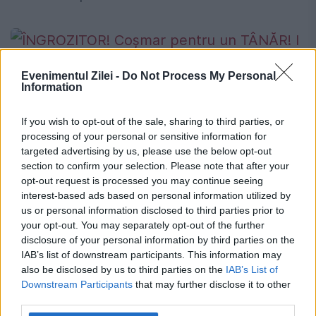
Evenimentul Zilei -
Do Not Process My Personal
Information
If you wish to opt-out of the sale, sharing to third parties, or
processing of your personal or sensitive information for
ÎNGROZITOR! Coșmar pentru un
targeted advertising by us, please use the below opt-out
TÂNĂR! I s-au BĂTUT CUIE în genunchi
section to confirm your selection. Please note that after your
opt-out request is processed you may continue seeing
și a fost ARUNCAT într-un CANAL.
interest-based ads based on personal information utilized by
Atenție, IMAGINI ce vă pot AFECTA
us or personal information disclosed to third parties prior to
your opt-out. You may separately opt-out of the further
EMOȚIONAL
disclosure of your personal information by third parties on the
IAB’s list of downstream participants. This information may
4 SEPTEMBRIE 2018
also be disclosed by us to third parties on the
IAB’s List of
Downstream Participants
that may further disclose it to other
Costel Nistor, un tânăr de 32 de ani din
third parties.
Bârlad, care are un retard mintal de gradul