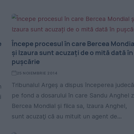
e
Începe procesul în care Bercea Mondia
și Izaura sunt acuzați de o mită dată în
pușcărie
25 NOIEMBRIE 2014
Tribunalul Argeş a dispus începerea judecăr
h
pe fond a dosarului în care Sandu Anghel z
i
Bercea Mondial şi fiica sa, Izaura Anghel,
sunt acuzaţi că au mituit un agent de...