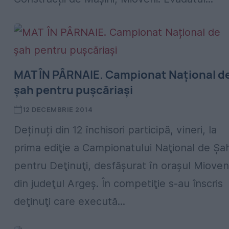
MAT ÎN PÂRNAIE. Campionat Național d
șah pentru pușcăriași
12 DECEMBRIE 2014
Deținuți din 12 închisori participă, vineri, la
prima ediţie a Campionatului Naţional de Şa
pentru Deţinuţi, desfăşurat în oraşul Mioven
din judeţul Argeş. În competiţie s-au înscris
deţinuţi care execută...