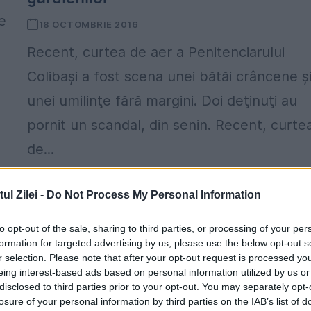
e
18 OCTOMBRIE 2016
Recent, curtea de aer a Penitenciarului
Colibaşi a fost scena unei bătăi crâncene şi
unei umilinţe fără margini. Doi deţinuţi au
pornit un scandal, din senin. Recent, curte
de...
l Zilei -
Do Not Process My Personal Information
to opt-out of the sale, sharing to third parties, or processing of your per
formation for targeted advertising by us, please use the below opt-out s
r selection. Please note that after your opt-out request is processed y
EVZ EXCLUSIV. Top 5 amenințări în
eing interest-based ads based on personal information utilized by us or
disclosed to third parties prior to your opt-out. You may separately opt-
pușcării: Cum să devii temut cu sering
,
losure of your personal information by third parties on the IAB’s list of