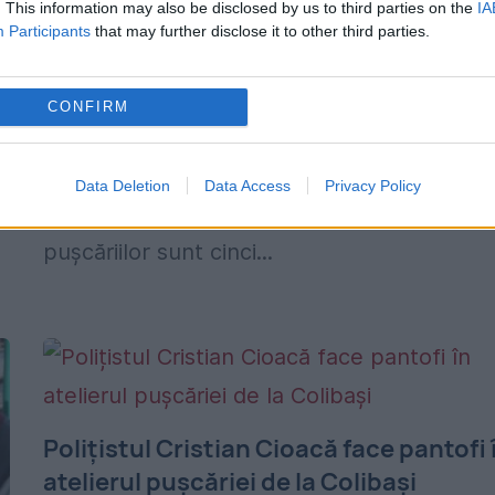
nebunul și cearșaful
. This information may also be disclosed by us to third parties on the
IA
e
Participants
that may further disclose it to other third parties.
e
7 MAI 2015
Deținuții au un arsenal complex cu care își
CONFIRM
amenință dușmanii. Pentru o agresiune
gravă, un condamnat riscă cel mult izolare
Data Deletion
Data Access
Privacy Policy
temporară în carceră În lumea dură a
pușcăriilor sunt cinci...
Polițistul Cristian Cioacă face pantofi 
atelierul pușcăriei de la Colibași