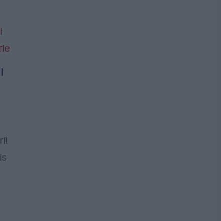
l
ii
is