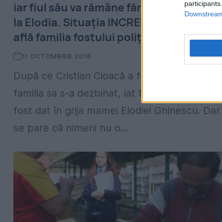
participants
iar fiul său va rămâne fără moștenirea d
Downstream 
la Elodia. Situația INCREDIBILĂ în care s
află familia fostului polițist
11 OCTOMBRIE 2016
După ce Cristian Cioacă a fost întemnițat,
familia sa s-a dezbinat, iat fiul său, Patrick, a
fost dat în grija mamei Elodiei Ghinescu. Dar
se pare că nimeni nu o...