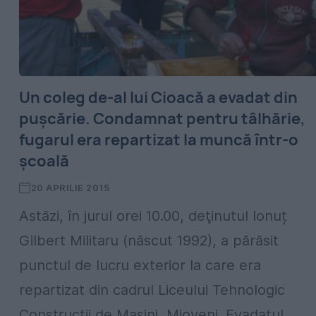
Un coleg de-al lui Cioacă a evadat din
pușcărie. Condamnat pentru tâlhărie,
fugarul era repartizat la muncă într-o
școală
20 APRILIE 2015
Astăzi, în jurul orei 10.00, deţinutul Ionuț
Gilbert Militaru (născut 1992), a părăsit
punctul de lucru exterior la care era
repartizat din cadrul Liceului Tehnologic
Construcții de Mașini, Mioveni. Evadatul...