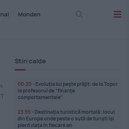
onal
Monden
Stiri calde
00:20
-
Evoluția lui pește prăjit: de la Topor
la profesorul de ”finanțe
comportamentale”
23:55
-
Destinația turistică mortală: locul
din Europa unde peste o sută de turiști își
pierd viața în fiecare an