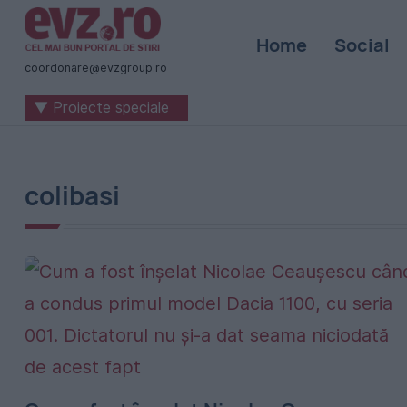
Știri
Home
Social
naționale
coordonare@evzgroup.ro
și
▼ Proiecte speciale
internaționale
|
România
colibasi
-
Evenimentul
Zilei