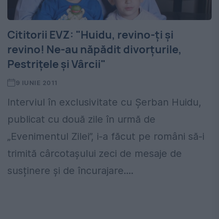
Cititorii EVZ: "Huidu, revino-ţi şi
revino! Ne-au năpădit divorţurile,
Pestriţele şi Vârcii"
9 IUNIE 2011
Interviul în exclusivitate cu Șerban Huidu,
publicat cu două zile în urmă de
„Evenimentul Zilei”, i-a făcut pe români să-i
trimită cârcotașului zeci de mesaje de
susținere și de încurajare....