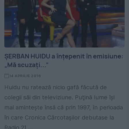
ȘERBAN HUIDU a înțepenit în emisiune:
„Mă scuzați...”
14 APRILIE 2016
Huidu nu ratează nicio gafă făcută de
colegii săi din televiziune. Puţină lume îşi
mai aminteşte însă că prin 1997, în perioada
în care Cronica Cârcotașilor debutase la
Radio 21,...