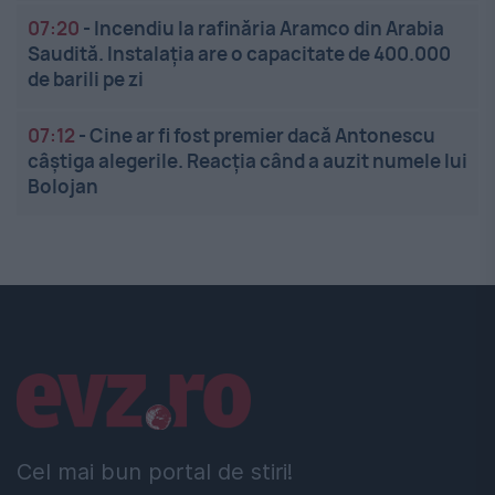
07:20
-
Incendiu la rafinăria Aramco din Arabia
Saudită. Instalația are o capacitate de 400.000
de barili pe zi
07:12
-
Cine ar fi fost premier dacă Antonescu
câștiga alegerile. Reacția când a auzit numele lui
Bolojan
Linkuri utile
Cel mai bun portal de stiri!