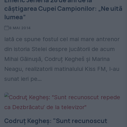
Emeric Jenei la 28 de ani de la
câștigarea Cupei Campionilor: „Ne uitã
lumea”
8 MAI 2014
Iată ce spune fostul cel mai mare antrenor
din istoria Stelei despre jucătorii de acum
Mihai Gãinușã, Codruț Kegheš și Marina
Neagu, realizatorii matinalului Kiss FM, l-au
sunat ieri pe...
Codruţ Kegheş: "Sunt recunoscut