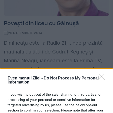
Povești din liceu cu Găinușă
25 NOIEMBRIE 2014
Dimineaţa este la Radio 21, unde prezintă
matinalul, alături de Codruţ Kegheş şi
Marina Neagu, iar seara este la Prima TV,
unde le dă întâlnire telespectatorilor în
emisiunea „Cusurgiii”. Şi...
Evenimentul Zilei -
Do Not Process My Personal
Information
If you wish to opt-out of the sale, sharing to third parties, or
processing of your personal or sensitive information for
targeted advertising by us, please use the below opt-out
section to confirm your selection. Please note that after your