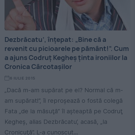
Dezbrăcatu’, înțepat: „Bine că a
revenit cu picioarele pe pământ!”. Cum
a ajuns Codruţ Kegheş ținta ironiilor la
Cronica Cârcotașilor
6 IULIE 2015
„Dacă m-am supărat pe el? Normal că m-
am supărat!”, îi reproșează o fostă colegă
Fata „de la măsuţă” îl aşteaptă pe Codruţ
Kegheş, alias Dezbrăcatu’, acasă, „la
Cronicuţă”. L-a cunoscut...