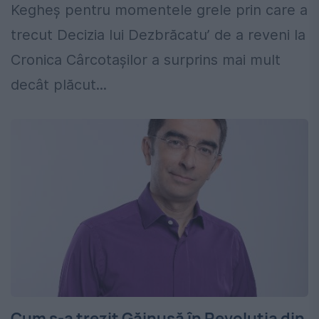
Kegheş pentru momentele grele prin care a
trecut Decizia lui Dezbrăcatu’ de a reveni la
Cronica Cârcotaşilor a surprins mai mult
decât plăcut...
Cum s-a trezit Găinușă în Revoluția din