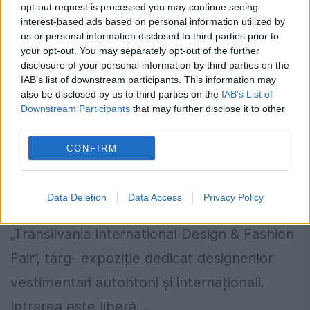
opt-out request is processed you may continue seeing
interest-based ads based on personal information utilized by
us or personal information disclosed to third parties prior to
your opt-out. You may separately opt-out of the further
disclosure of your personal information by third parties on the
IAB’s list of downstream participants. This information may
also be disclosed by us to third parties on the
IAB’s List of
Downstream Participants
that may further disclose it to other
third parties.
Concert Nicole Cherry la Oradea
CONFIRM
15 NOIEMBRIE 2014
CLUJ. La Casinoul din Parcul Central din
Data Deletion
Data Access
Privacy Policy
Cluj se va desfășura prima ediție
„Transilvania International Design & Fashion
Fair”, târg- expoziție dedicat designerilor
vestimentari autohtoni și internaționali.
Intrarea este liberă....