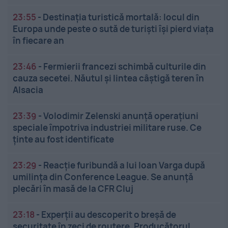
23:55
-
Destinația turistică mortală: locul din
Europa unde peste o sută de turiști își pierd viața
în fiecare an
23:46
-
Fermierii francezi schimbă culturile din
cauza secetei. Năutul și lintea câștigă teren în
Alsacia
23:39
-
Volodimir Zelenski anunță operațiuni
speciale împotriva industriei militare ruse. Ce
ținte au fost identificate
23:29
-
Reacție furibundă a lui Ioan Varga după
umilința din Conference League. Se anunță
plecări în masă de la CFR Cluj
23:18
-
Experții au descoperit o breșă de
securitate în zeci de routere. Producătorul