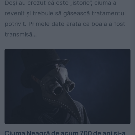
Deși au crezut că este „istorie”, ciuma a
revenit și trebuie să găsească tratamentul
potrivit. Primele date arată că boala a fost
transmisă...
Ciuma Neagră de acum 700 de ani și-a