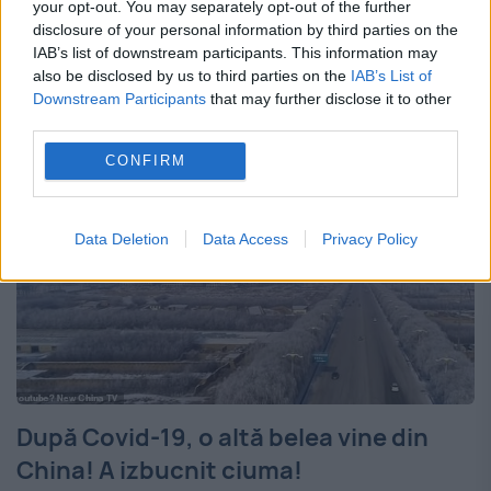
provincie din Mongolia. Ministerul Săntății
your opt-out. You may separately opt-out of the further
disclosure of your personal information by third parties on the
din Mongolia a confirmat decesul bărbatului
IAB’s list of downstream participants. This information may
de 42 de...
also be disclosed by us to third parties on the
IAB’s List of
Downstream Participants
that may further disclose it to other
third parties.
CONFIRM
Data Deletion
Data Access
Privacy Policy
După Covid-19, o altă belea vine din
China! A izbucnit ciuma!