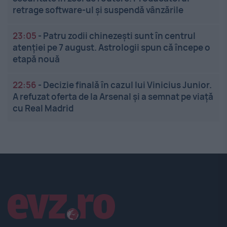
retrage software-ul și suspendă vânzările
23:05
-
Patru zodii chinezești sunt în centrul
atenției pe 7 august. Astrologii spun că începe o
etapă nouă
22:56
-
Decizie finală în cazul lui Vinicius Junior.
A refuzat oferta de la Arsenal și a semnat pe viață
cu Real Madrid
Linkuri utile