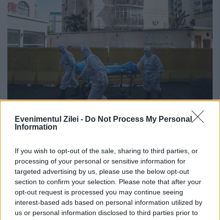
Evenimentul Zilei -
Do Not Process My Personal
Information
Lovit fulgerător de „moartea neagră”!
Ar putea fi mai rău decât se credea
If you wish to opt-out of the sale, sharing to third parties, or
processing of your personal or sensitive information for
12 AUGUST 2020
targeted advertising by us, please use the below opt-out
section to confirm your selection. Please note that after your
Un bărbat în vârstă de 42 de ani a murit de
opt-out request is processed you may continue seeing
ciumă bubonică, marți noaptea, într-o
interest-based ads based on personal information utilized by
us or personal information disclosed to third parties prior to