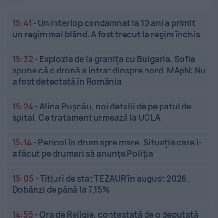
15:41
-
Un interlop condamnat la 10 ani a primit
un regim mai blând. A fost trecut la regim închis
15:32
-
Explozia de la granița cu Bulgaria. Sofia
spune că o dronă a intrat dinspre nord. MApN: Nu
a fost detectată în România
15:24
-
Alina Pușcău, noi detalii de pe patul de
spital. Ce tratament urmează la UCLA
15:14
-
Pericol în drum spre mare. Situația care i-
a făcut pe drumari să anunțe Poliția
15:05
-
Titluri de stat TEZAUR în august 2026.
Dobânzi de până la 7,15%
14:55
-
Ora de Religie, contestată de o deputată