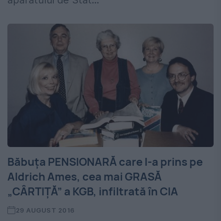
aparatului de Stat...
Băbuța PENSIONARĂ care l-a prins pe
Aldrich Ames, cea mai GRASĂ
„CÂRTIȚĂ” a KGB, infiltrată în CIA
29 AUGUST 2016