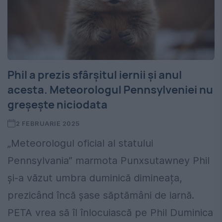
Phil a prezis sfârșitul iernii și anul
acesta. Meteorologul Pennsylveniei nu
greșește niciodata
2 FEBRUARIE 2025
„Meteorologul oficial al statului
Pennsylvania” marmota Punxsutawney Phil
și-a văzut umbra duminică dimineața,
prezicând încă șase săptămâni de iarnă.
PETA vrea să îl înlocuiască pe Phil Duminica