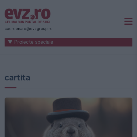
Știri
naționale
coordonare@evzgroup.ro
și
▼ Proiecte speciale
internaționale
|
România
cartita
-
Evenimentul
Zilei