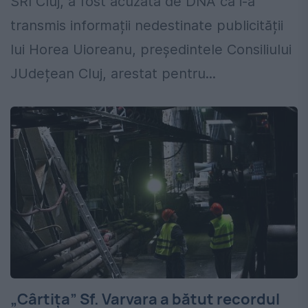
SRI Cluj, a fost acuzată de DNA că i-a
transmis informații nedestinate publicității
lui Horea Uioreanu, președintele Consiliului
JUdețean Cluj, arestat pentru...
„Cârtița” Sf. Varvara a bătut recordul