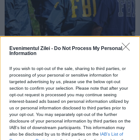
Evenimentul Zilei -
Do Not Process My Personal
CĂRTIȚA rușilor din sistemul BANCAR
Information
american: FBI a arestat un angajat de
la o bancă din Manhattan, pentru
If you wish to opt-out of the sale, sharing to third parties, or
processing of your personal or sensitive information for
SPIONAJ
targeted advertising by us, please use the below opt-out
section to confirm your selection. Please note that after your
26 IANUARIE 2015
opt-out request is processed you may continue seeing
interest-based ads based on personal information utilized by
Biroul Federal de Investigaţii din Statele
us or personal information disclosed to third parties prior to
Unite a anunţat, arestarea unui angajat
your opt-out. You may separately opt-out of the further
disclosure of your personal information by third parties on the
bancar din New York suspectat că ar fi
IAB’s list of downstream participants. This information may
also be disclosed by us to third parties on the
IAB’s List of
agent rus de spionaj, informează ABC