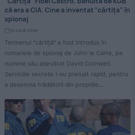
"Cârtița" Fidel Castro, bănuită de KGB
că era a CIA. Cine a inventat "cârtița" în
spionaj
25 IULIE 2016
Termenul "cârtiță" a fost introdus în
romanele de spionaj de John le Carre, pe
numele său adevărat David Cornwell.
Serviciile secrete l-au preluat rapid, pentru
a desemna trădătorii din propriile...