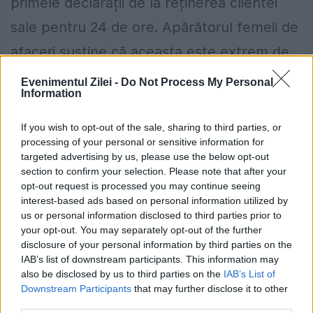
primele declarații de la reținerea clientei
sale pentru 24 de ore. Apărătorul femeii de
afaceri susține că aceasta este extrem de
marcată după orele...
Evenimentul Zilei -
Do Not Process My Personal
Information
If you wish to opt-out of the sale, sharing to third parties, or
processing of your personal or sensitive information for
targeted advertising by us, please use the below opt-out
section to confirm your selection. Please note that after your
opt-out request is processed you may continue seeing
interest-based ads based on personal information utilized by
us or personal information disclosed to third parties prior to
your opt-out. You may separately opt-out of the further
disclosure of your personal information by third parties on the
IAB’s list of downstream participants. This information may
also be disclosed by us to third parties on the
IAB’s List of
Downstream Participants
that may further disclose it to other
RĂSTURNARE de SITUAȚIE în cazul
third parties.