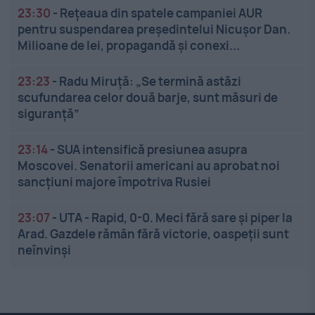
23:30
-
Rețeaua din spatele campaniei AUR
pentru suspendarea președintelui Nicușor Dan.
Milioane de lei, propagandă și conexi...
23:23
-
Radu Miruță: „Se termină astăzi
scufundarea celor două barje, sunt măsuri de
siguranţă”
23:14
-
SUA intensifică presiunea asupra
Moscovei. Senatorii americani au aprobat noi
sancțiuni majore împotriva Rusiei
23:07
-
UTA - Rapid, 0-0. Meci fără sare și piper la
Arad. Gazdele rămân fără victorie, oaspeții sunt
neînvinși