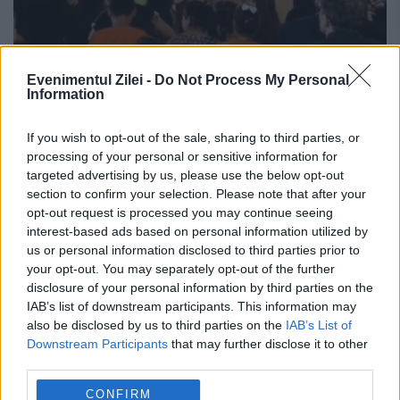
Evenimentul Zilei -
Do Not Process My Personal
Information
Papa în România 2019. Punctul
If you wish to opt-out of the sale, sharing to third parties, or
culminant, la Blaj: Beatificarea celor
processing of your personal or sensitive information for
targeted advertising by us, please use the below opt-out
șapte episcopi martiri. Ziua a treia
section to confirm your selection. Please note that after your
opt-out request is processed you may continue seeing
2 IUNIE 2019
interest-based ads based on personal information utilized by
Ziua a treia a vizitei făcute de Papa
us or personal information disclosed to third parties prior to
your opt-out. You may separately opt-out of the further
Francisc în România ajunge la punctul
disclosure of your personal information by third parties on the
IAB’s list of downstream participants. This information may
culminant: beatificarea celor șapte episcopi
also be disclosed by us to third parties on the
IAB’s List of
greco-catolici martiri, la Blaj. Slujba de
Downstream Participants
that may further disclose it to other
third parties.
beatificare va oficiată de Suveranul...
CONFIRM