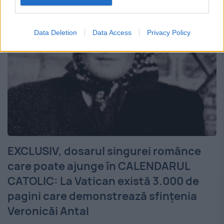
Data Deletion
Data Access
Privacy Policy
EXCLUSIV, dosarul singurei românce
care poate ajunge în CALENDARUL
CATOLIC: La Vatican există 3.000 de
pagini care demonstrează sfinţenia
Veronicăi Antal