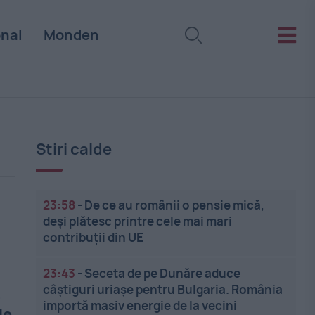
onal
Monden
Stiri calde
23:58
-
De ce au românii o pensie mică,
deși plătesc printre cele mai mari
contribuții din UE
23:43
-
Seceta de pe Dunăre aduce
câștiguri uriașe pentru Bulgaria. România
,
importă masiv energie de la vecini
le