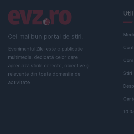
Linkuri utile
Uti
Medi
Cel mai bun portal de stiri!
Cont
Evenimentul Zilei este o publicație
multimedia, dedicată celor care
Comu
apreciază știrile corecte, obiective și
Stiri
relevante din toate domeniile de
activitate
Desp
Cart
10 R