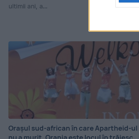
ultimii ani, a...
Orașul sud-african în care Apartheid-ul
nu a murit. Orania este locul în trăiesc