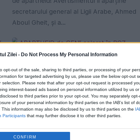
de apartheid! Avertismentul îi aparține
secretarului general al Ligii Arabe, Ahmed
Aboul Gheit, și a...
l Zilei -
Do Not Process My Personal Information
to opt-out of the sale, sharing to third parties, or processing of your per
formation for targeted advertising by us, please use the below opt-out s
„APARTHEID de GEN” colorat în ROZ,
r selection. Please note that after your opt-out request is processed y
ultima REFORMĂ a regimului ERDOGA
eing interest-based ads based on personal information utilized by us or
disclosed to third parties prior to your opt-out. You may separately opt-
în TURCIA
losure of your personal information by third parties on the IAB’s list of
. This information may also be disclosed by us to third parties on the
IA
21 SEPTEMBRIE 2017
Participants
that may further disclose it to other third parties.
Ziarul Hurriyet a consemnat că două
troleibuze roz, dedicate exclusiv femeilor, 
CONFIRM