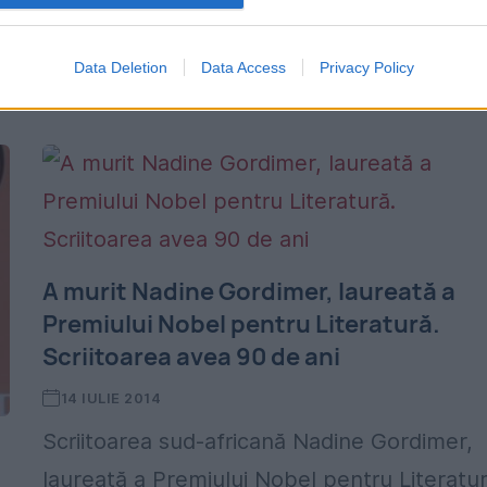
fost puse în circulaţie în oraşul Malatya din
Turcia. Decizia a generat ample dispute în
Data Deletion
Data Access
Privacy Policy
localitate, dar şi...
A murit Nadine Gordimer, laureată a
Premiului Nobel pentru Literatură.
Scriitoarea avea 90 de ani
14 IULIE 2014
Scriitoarea sud-africană Nadine Gordimer,
laureată a Premiului Nobel pentru Literatur