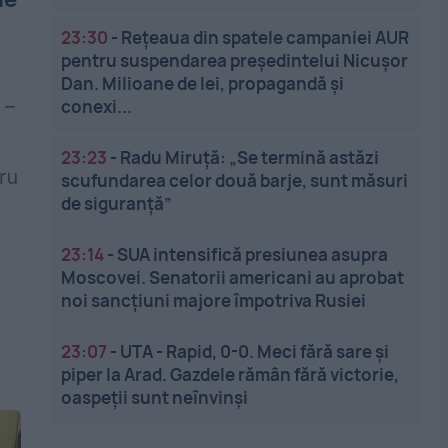
23:30
-
Rețeaua din spatele campaniei AUR
pentru suspendarea președintelui Nicușor
Dan. Milioane de lei, propagandă și
 –
conexi...
23:23
-
Radu Miruță: „Se termină astăzi
ru
scufundarea celor două barje, sunt măsuri
de siguranţă”
23:14
-
SUA intensifică presiunea asupra
Moscovei. Senatorii americani au aprobat
noi sancțiuni majore împotriva Rusiei
23:07
-
UTA - Rapid, 0-0. Meci fără sare și
piper la Arad. Gazdele rămân fără victorie,
oaspeții sunt neînvinși