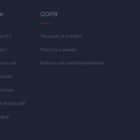
le
GDPR
a KIT
Termeni si conditii
act
Politica cookies
nicate
Politica de confidențialitate
 calde
re noi
a editorială
eguli