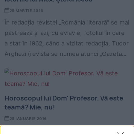
25 MARTIE 2016
În redacția revistei „România literară” se mai
păstrează și azi, cu evlavie, fotoliul în care
a stat în 1962, când a vizitat redacția, Tudor
Arghezi (revista se numea atunci „Gazeta...
Horoscopul lui Dom' Profesor. Vă este
teamă? Mie, nu!
25 IANUARIE 2016
Pe 25 ianuarie s-au născut Somerset