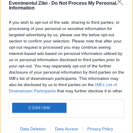
Evenimentul Zilei -
Do Not Process My Personal
Maugham, Virginia Woolf, Antonio Carlos
Information
Jobim, Eusebio, Eduard Şevarnadze, Ion
If you wish to opt-out of the sale, sharing to third parties, or
Dolănescu, Ion Hobana, Pius Brânzeu,
processing of your personal or sensitive information for
targeted advertising by us, please use the below opt-out
Alexandru Bârlădeanu, Ion Bălăceanu, Catul
section to confirm your selection. Please note that after your
opt-out request is processed you may continue seeing
Bogdan. În calendarul creştin...
interest-based ads based on personal information utilized by
us or personal information disclosed to third parties prior to
your opt-out. You may separately opt-out of the further
disclosure of your personal information by third parties on the
IAB’s list of downstream participants. This information may
also be disclosed by us to third parties on the
IAB’s List of
Downstream Participants
that may further disclose it to other
third parties.
CONFIRM
Data Deletion
Data Access
Privacy Policy