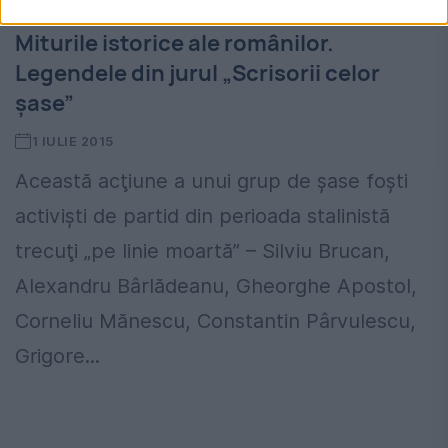
Miturile istorice ale românilor.
Legendele din jurul „Scrisorii celor
șase”
1 IULIE 2015
Această acţiune a unui grup de șase foști
activiști de partid din perioada stalinistă
trecuţi „pe linie moartă” – Silviu Brucan,
Alexandru Bârlădeanu, Gheorghe Apostol,
Corneliu Mănescu, Constantin Pârvulescu,
Grigore...