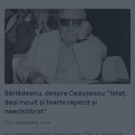
Bârlădeanu, despre Ceauşescu:”Isteţ,
deşi incult şi foarte repezit şi
neechilibrat”
17 NOIEMBRIE 2019
În administraţiile Gheorghiu Dej şi Nicolae