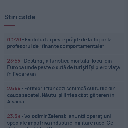
Stiri calde
00:20
-
Evoluția lui pește prăjit: de la Topor la
profesorul de ”finanțe comportamentale”
23:55
-
Destinația turistică mortală: locul din
Europa unde peste o sută de turiști își pierd viața
în fiecare an
23:46
-
Fermierii francezi schimbă culturile din
cauza secetei. Năutul și lintea câștigă teren în
Alsacia
23:39
-
Volodimir Zelenski anunță operațiuni
speciale împotriva industriei militare ruse. Ce