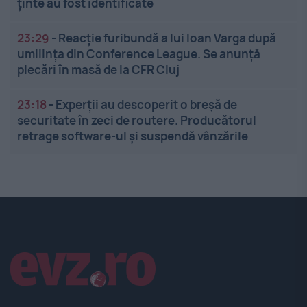
ținte au fost identificate
23:29
-
Reacție furibundă a lui Ioan Varga după
umilința din Conference League. Se anunță
plecări în masă de la CFR Cluj
23:18
-
Experții au descoperit o breșă de
securitate în zeci de routere. Producătorul
retrage software-ul și suspendă vânzările
Linkuri utile