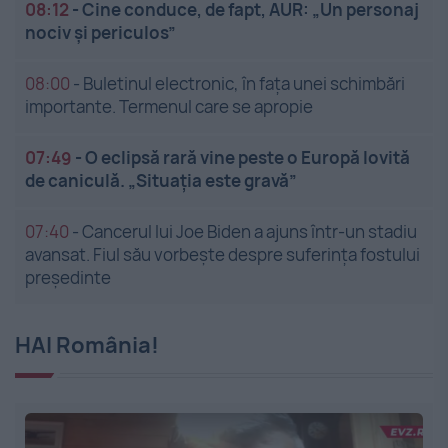
08:12
-
Cine conduce, de fapt, AUR: „Un personaj
nociv și periculos”
08:00
-
Buletinul electronic, în fața unei schimbări
importante. Termenul care se apropie
07:49
-
O eclipsă rară vine peste o Europă lovită
de caniculă. „Situația este gravă”
07:40
-
Cancerul lui Joe Biden a ajuns într-un stadiu
avansat. Fiul său vorbește despre suferința fostului
președinte
HAI România!