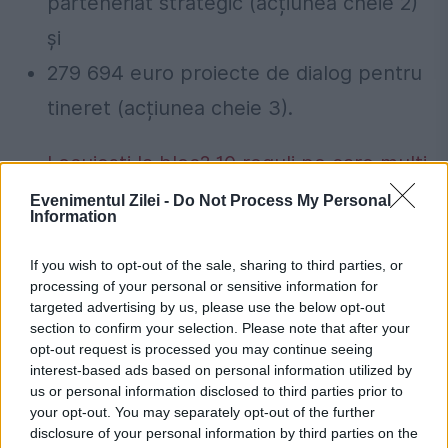
parteneriat strategic (acțiunea cheie 2)
și
279 694 euro proiecte de dialog pentru
tineret (acțiunea cheie 3).
Locuiești la bloc? 10 reguli pe care mulți
proprietari le înțeleg greșit și ajung să
Evenimentul Zilei -
Do Not Process My Personal
Information
plătească mai mult.Ce spune legea
Concediu 2026. Dreptul pe care mulți
If you wish to opt-out of the sale, sharing to third parties, or
processing of your personal or sensitive information for
salariați nu îl cunosc. Când se pot pierde
targeted advertising by us, please use the below opt-out
section to confirm your selection. Please note that after your
zilele de concediu și când nu
opt-out request is processed you may continue seeing
interest-based ads based on personal information utilized by
us or personal information disclosed to third parties prior to
your opt-out. You may separately opt-out of the further
disclosure of your personal information by third parties on the