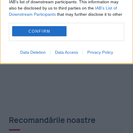
buget
erasmus+
uniunea europeana
IAB’s list of downstream participants. This information may
also be disclosed by us to third parties on the
IAB’s List of
Downstream Participants
that may further disclose it to other
third parties.
CONFIRM
Data Deletion
Data Access
Privacy Policy
Recomandările noastre