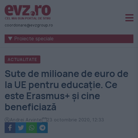
Știri
naționale
coordonare@evzgroup.ro
și
▼ Proiecte speciale
internaționale
|
ACTUALITATE
România
Sute de milioane de euro de
-
la UE pentru educație. Ce
Evenimentul
este Erasmus+ și cine
Zilei
beneficiază
Andrei Arvinte
23 octombrie 2020, 12:33