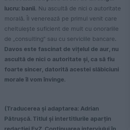
lucru: banii
. Nu ascultă de nici o autoritate
morală. Îl venerează pe primul venit care
cheltuiește suficient de mult cu onorariile
de „consulting” sau cu serviciile bancare.
Davos este fascinat de vițelul de aur, nu
ascultă de nici o autoritate și, ca să fiu
foarte sincer, datorită acestei slăbiciuni
morale îl vom învinge.
(Traducerea și adaptarea: Adrian
Pătrușcă. Titlul și intertitlurile aparțin
redacției EvZ. Continuarea interviului în