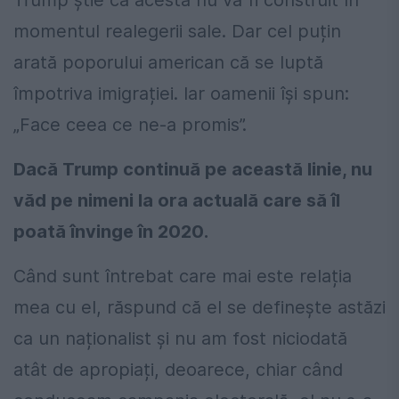
Trump știe că acesta nu va fi construit în
momentul realegerii sale. Dar cel puțin
arată poporului american că se luptă
împotriva imigrației. Iar oamenii își spun:
„Face ceea ce ne-a promis”.
Dacă Trump continuă pe această linie, nu
văd pe nimeni la ora actuală care să îl
poată învinge în 2020.
Când sunt întrebat care mai este relația
mea cu el, răspund că el se definește astăzi
ca un naționalist și nu am fost niciodată
atât de apropiați, deoarece, chiar când