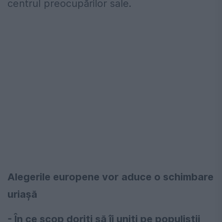
centrul preocupărilor sale.
Alegerile europene vor aduce o schimbare
uriașă
- În ce scop doriți să îi uniți pe populiștii