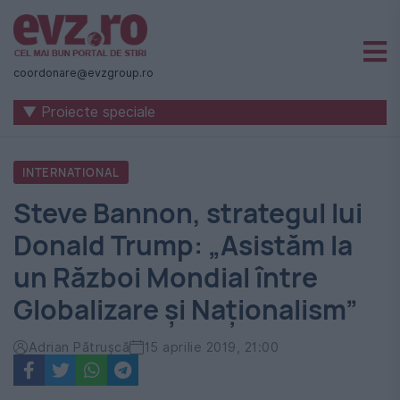
Știri
naționale
coordonare@evzgroup.ro
și
▼ Proiecte speciale
internaționale
|
INTERNATIONAL
România
Steve Bannon, strategul lui
-
Donald Trump: „Asistăm la
Evenimentul
un Război Mondial între
Zilei
Globalizare și Naționalism”
Adrian Pătrușcă
15 aprilie 2019, 21:00