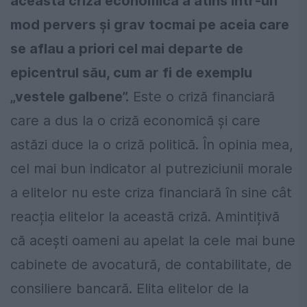
această criză economică a atins într-un
mod pervers și grav tocmai pe aceia care
se aflau a priori cel mai departe de
epicentrul său, cum ar fi de exemplu
„vestele galbene”.
Este o criză financiară
care a dus la o criză economică și care
astăzi duce la o criză politică. În opinia mea,
cel mai bun indicator al putreziciunii morale
a elitelor nu este criza financiară în sine cât
reacția elitelor la această criză. Amintițivă
că acești oameni au apelat la cele mai bune
cabinete de avocatură, de contabilitate, de
consiliere bancară. Elita elitelor de la