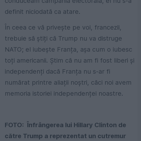
conduceam campania electorală, el nu s-a
definit niciodată ca atare.
În ceea ce vă privește pe voi, francezii,
trebuie să știți că Trump nu va distruge
NATO; el iubește Franța, așa cum o iubesc
toți americanii. Știm că nu am fi fost liberi și
independenți dacă Franța nu s-ar fi
numărat printre aliații noștri, căci noi avem
memoria istoriei independenței noastre.
FOTO: Înfrângerea lui Hillary Clinton de
către Trump a reprezentat un cutremur