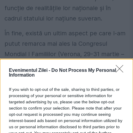
funcție de realitățile lor naționale și în
cadrul statului lor națiune suveran.
În fine, există un ultim aspect pe care l-am
putut remarca mai ales la Congresul
Mondial l Familiilor (Verona, 29-31 martie –
n.r.). Există peste tot în lume o înflorire a
Evenimentul Zilei -
Do Not Process My Personal
valorilor tradiționale: o vedem la Trump, dar
Information
și la Marion Maréchal (nepoata lui Marine Le
If you wish to opt-out of the sale, sharing to third parties, or
Pen – n.r.), la Salvini, la japonezi și
processing of your personal or sensitive information for
targeted advertising by us, please use the below opt-out
bineînțeles la Bolsonaro. Este o revenire la
section to confirm your selection. Please note that after your
opt-out request is processed you may continue seeing
structurile sociale tradiționale - familiale și
interest-based ads based on personal information utilized by
culturale - ale națiunilor,.
us or personal information disclosed to third parties prior to
your opt-out. You may separately opt-out of the further