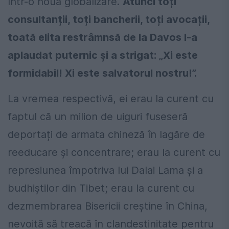
într-o nouă globalizare.
Atunci toți
consultanții, toți bancherii, toți avocații,
toată elita restrâmnsă de la Davos l-a
aplaudat puternic și a strigat: „Xi este
formidabil! Xi este salvatorul nostru!”.
La vremea respectivă, ei erau la curent cu
faptul că un milion de uiguri fuseseră
deportați de armata chineză în lagăre de
reeducare și concentrare; erau la curent cu
represiunea împotriva lui Dalai Lama și a
budhiștilor din Tibet; erau la curent cu
dezmembrarea Bisericii creștine în China,
nevoită să treacă în clandestinitate pentru