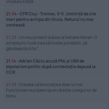
virusului Ebola
21:34
-
CFR Cluj - Tromso, 0-5. Umilință de zile
mari pentru echipa din Gruia. Returul nu mai
contează
21:23
-
Un nou proiect dubios al Nataliei Morari. O
echipă pro-rusă vrea să înveţe jurnaliştii „să
gândească critic”
21:14
-
Adrian Câciu acuză PNL și USR de
bipolarism politic după contestația depusă la
CCR
21:03
-
Credeai că birocrația e doar un mit.
Funcționarii europeni spun că este colegul lor de
birou