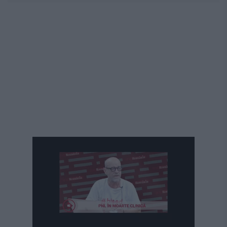
Următorul videoclip în 4
Anulează