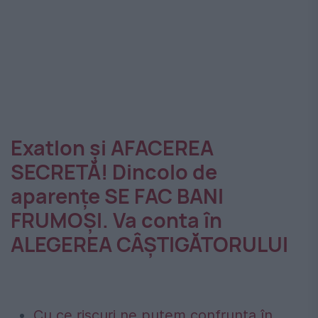
Exatlon şi AFACEREA
SECRETĂ! Dincolo de
aparenţe SE FAC BANI
FRUMOŞI. Va conta în
ALEGEREA CÂŞTIGĂTORULUI
Cu ce riscuri ne putem confrunta în