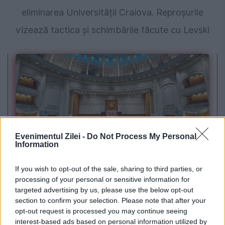
eliminarea Universității Craiova. Reproșurile
vizează tactica și schimbările făcute cu Levski
Evenimentul Zilei -
Do Not Process My Personal
Information
POLITICA
If you wish to opt-out of the sale, sharing to third parties, or
Sorin Grindeanu: Parlamentul a evitat
processing of your personal or sensitive information for
targeted advertising by us, please use the below opt-out
pierderea a 5,8 miliarde de euro din PNRR și a
section to confirm your selection. Please note that after your
deblocat 16,7 miliarde din SAFE
opt-out request is processed you may continue seeing
interest-based ads based on personal information utilized by