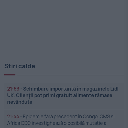
Stiri calde
21:53
-
Schimbare importantă în magazinele Lidl
UK. Clienții pot primi gratuit alimente rămase
nevândute
21:44
-
Epidemie fără precedent în Congo. OMS și
Africa CDC investighează o posibilă mutație a