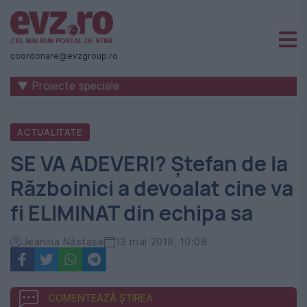
Știri
naționale
coordonare@evzgroup.ro
și
▼ Proiecte speciale
internaționale
|
ACTUALITATE
România
SE VA ADEVERI? Ștefan de la
-
Războinici a devoalat cine va
Evenimentul
fi ELIMINAT din echipa sa
Zilei
Jeanina Năstase
13 mai 2018, 10:08
COMENTEAZĂ ȘTIREA