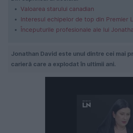
Valoarea starului canadian
Interesul echipelor de top din Premier
Începuturile profesionale ale lui Jonath
Jonathan David este unul dintre cei mai pr
carieră care a explodat în ultimii ani.