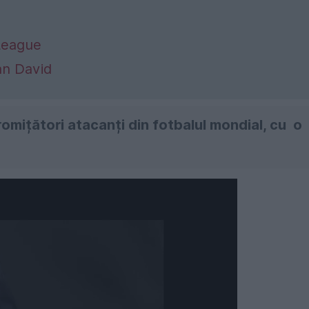
 League
an David
omițători atacanți din fotbalul mondial, cu o