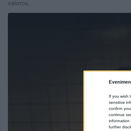
valoros.
Evenimentu
If you wish 
sensitive in
confirm you
continue se
information 
further disc