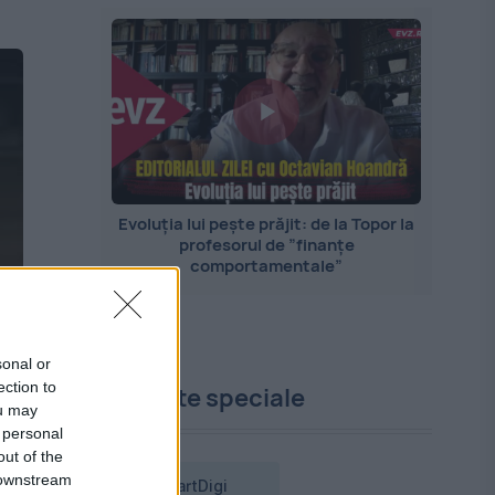
Evoluția lui pește prăjit: de la Topor la
profesorul de ”finanțe
comportamentale”
sonal or
ection to
Proiecte speciale
ou may
 personal
out of the
 downstream
SmartDigi