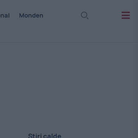
onal
Monden
Stiri calde