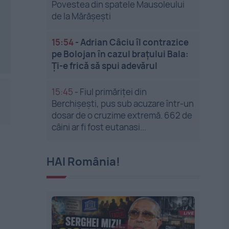
Povestea din spatele Mausoleului
de la Mărășești
15:54
-
Adrian Câciu îl contrazice
pe Bolojan în cazul brațului Bala:
Ți-e frică să spui adevărul
15:45
-
Fiul primăriței din
Berchișești, pus sub acuzare într-un
dosar de o cruzime extremă. 662 de
câini ar fi fost eutanasi...
HAI România!