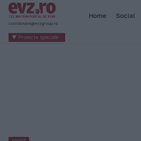
Știri
Home
Social
naționale
coordonare@evzgroup.ro
și
▼ Proiecte speciale
internaționale
|
România
-
Evenimentul
Zilei