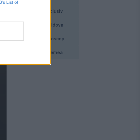
B’s List of
Exclusiv
Moldova
Horoscop
Vremea