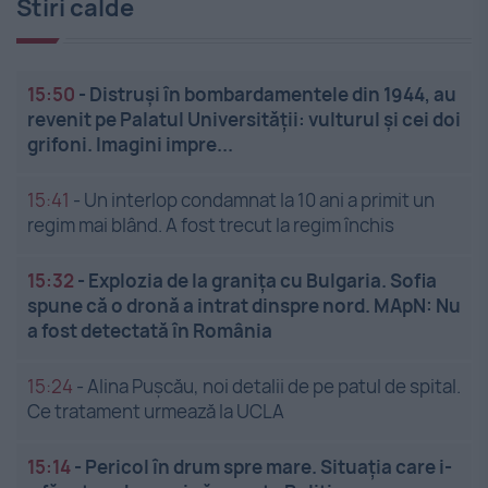
Stiri calde
15:50
-
Distruși în bombardamentele din 1944, au
revenit pe Palatul Universității: vulturul și cei doi
grifoni. Imagini impre...
15:41
-
Un interlop condamnat la 10 ani a primit un
regim mai blând. A fost trecut la regim închis
15:32
-
Explozia de la granița cu Bulgaria. Sofia
spune că o dronă a intrat dinspre nord. MApN: Nu
a fost detectată în România
15:24
-
Alina Pușcău, noi detalii de pe patul de spital.
Ce tratament urmează la UCLA
15:14
-
Pericol în drum spre mare. Situația care i-