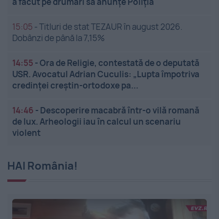
a făcut pe drumari să anunțe Poliția
15:05
-
Titluri de stat TEZAUR în august 2026.
Dobânzi de până la 7,15%
14:55
-
Ora de Religie, contestată de o deputată
USR. Avocatul Adrian Cuculis: „Lupta împotriva
credinței creștin-ortodoxe pa...
14:46
-
Descoperire macabră într-o vilă romană
de lux. Arheologii iau în calcul un scenariu
violent
HAI România!