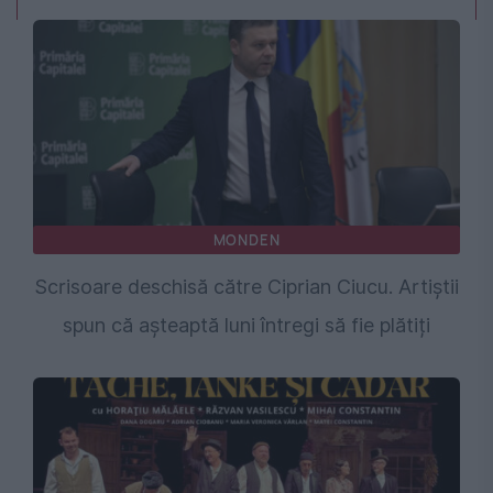
MONDEN
Scrisoare deschisă către Ciprian Ciucu. Artiștii
spun că așteaptă luni întregi să fie plătiți