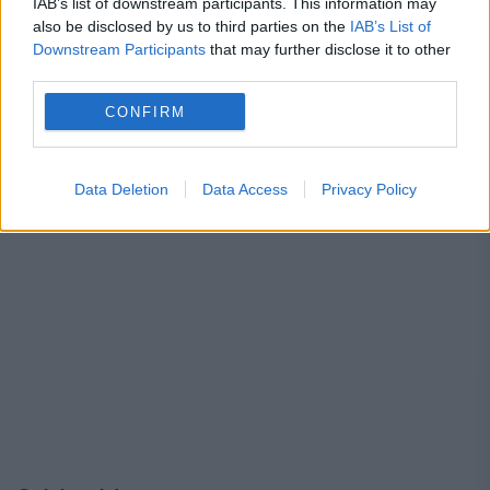
IAB’s list of downstream participants. This information may
SOCIAL
also be disclosed by us to third parties on the
IAB’s List of
Downstream Participants
that may further disclose it to other
Actrița Adela Mărculescu a murit. A continuat
third parties.
să urce pe scenă până la 87 de ani
CONFIRM
Data Deletion
Data Access
Privacy Policy