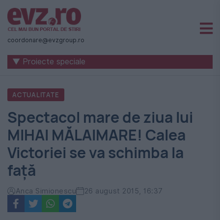
Știri
naționale
coordonare@evzgroup.ro
și
▼ Proiecte speciale
internaționale
|
ACTUALITATE
România
Spectacol mare de ziua lui
-
MIHAI MĂLAIMARE! Calea
Evenimentul
Victoriei se va schimba la
Zilei
față
Anca Simionescu
26 august 2015, 16:37